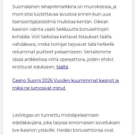
Suomalainen rahapelimarkkina on murroksessa, ja
moni etsii luotettavaa sivustoa ennen kuin uusi
lisensointijärjestelmä mullistaa kentän. Oikean
kasinon valinta vaatii tarkkuutta bonusehtojen
kohdalla. Voit tarkistaa kattavat listaukset täältä
nähdäksesi, mitkä toimijat tarjoavat tällä hetkellä
reiluimmat puitteet pelaamiseen. Vertailemme
tässä artikkelissa viittä operaattoria, joiden ehdot
erottuvat edukseen.
täältä
Casino Suomi 2026 Vuoden kuumimmat kasinot ja
miksi ne lumosivat minut
1. LeoVegas
LeoVegas on tunnettu mobiilipelaamisen
edelläkävijänä, joka tarjoaa erinomaisen sovelluksen
live-kasinon ystäville. Heidän bonusehtonsa ovat