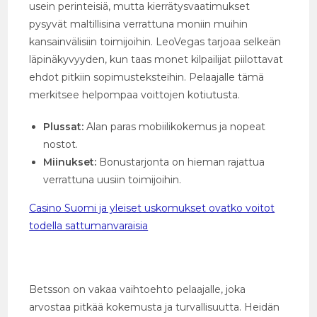
usein perinteisiä, mutta kierrätysvaatimukset
pysyvät maltillisina verrattuna moniin muihin
kansainvälisiin toimijoihin. LeoVegas tarjoaa selkeän
läpinäkyvyyden, kun taas monet kilpailijat piilottavat
ehdot pitkiin sopimusteksteihin. Pelaajalle tämä
merkitsee helpompaa voittojen kotiutusta.
Plussat:
Alan paras mobiilikokemus ja nopeat
nostot.
Miinukset:
Bonustarjonta on hieman rajattua
verrattuna uusiin toimijoihin.
Casino Suomi ja yleiset uskomukset ovatko voitot
todella sattumanvaraisia
2. Betsson
Betsson on vakaa vaihtoehto pelaajalle, joka
arvostaa pitkää kokemusta ja turvallisuutta. Heidän