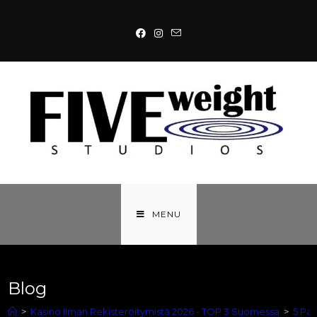
Skip
to
content
MENU
Blog
>
Kasino Ilman Rekisteröitymistä 2026 - TOP 3 Suomessa
>
5 Par