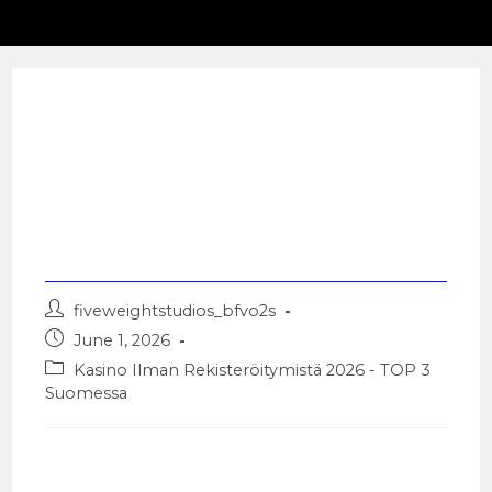
5 Parasta Casino Suomi
Sivustoa Joiden
Bonusehdot Ovat Reiluja
Pelaajalle
Post
fiveweightstudios_bfvo2s
author:
Post
June 1, 2026
published:
Post
Kasino Ilman Rekisteröitymistä 2026 - TOP 3
category:
Suomessa
Parhaat pelipaikat suomalaisille