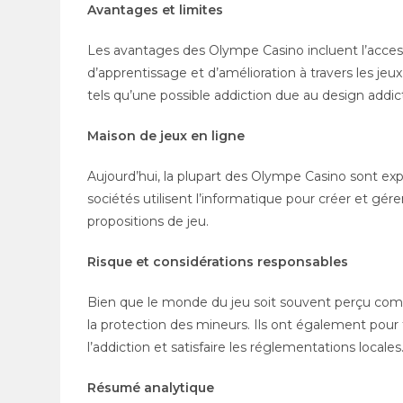
Avantages et limites
Les avantages des Olympe Casino incluent l’accessib
d’apprentissage et d’amélioration à travers les je
tels qu’une possible addiction due au design addi
Maison de jeux en ligne
Aujourd’hui, la plupart des Olympe Casino sont expl
sociétés utilisent l’informatique pour créer et gére
propositions de jeu.
Risque et considérations responsables
Bien que le monde du jeu soit souvent perçu comm
la protection des mineurs. Ils ont également pour t
l’addiction et satisfaire les réglementations locales
Résumé analytique