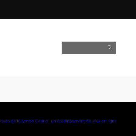
iques de lOlympe Casino : un établissement de jeux en ligne.