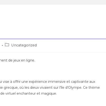
 lOlympe Casino : un
ux en ligne.
Post
Uncategorized
category:
ment de jeux en ligne.
i vise à offrir une expérience immersive et captivante aux
e grecque, où les dieux vivaient sur l’île d’Olympe. Ce thème
onde virtuel enchanteur et magique.