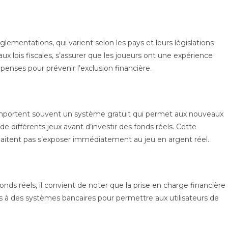
lementations, qui varient selon les pays et leurs législations
x lois fiscales, s’assurer que les joueurs ont une expérience
penses pour prévenir l’exclusion financière.
mportent souvent un système gratuit qui permet aux nouveaux
e de différents jeux avant d’investir des fonds réels. Cette
haitent pas s’exposer immédiatement au jeu en argent réel.
onds réels, il convient de noter que la prise en charge financière
s à des systèmes bancaires pour permettre aux utilisateurs de