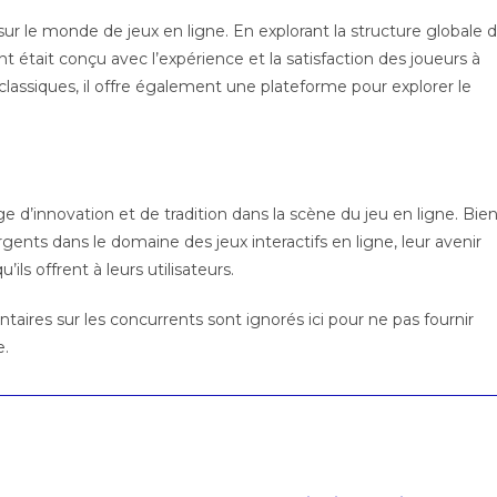
r le monde de jeux en ligne. En explorant la structure globale 
tait conçu avec l’expérience et la satisfaction des joueurs à
 classiques, il offre également une plateforme pour explorer le
e d’innovation et de tradition dans la scène du jeu en ligne. Bie
ents dans le domaine des jeux interactifs en ligne, leur avenir
s offrent à leurs utilisateurs.
taires sur les concurrents sont ignorés ici pour ne pas fournir
e.