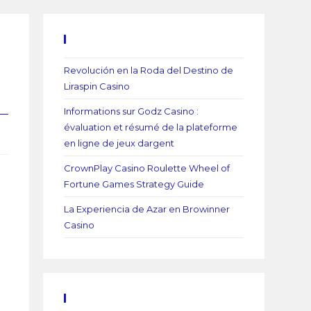
Recent Posts
Revolución en la Roda del Destino de
Liraspin Casino
Informations sur Godz Casino :
évaluation et résumé de la plateforme
en ligne de jeux dargent
CrownPlay Casino Roulette Wheel of
Fortune Games Strategy Guide
La Experiencia de Azar en Browinner
Casino
Calendar