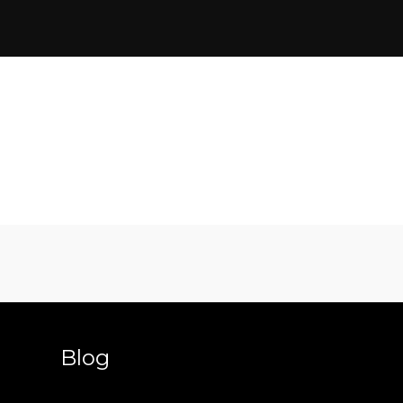
Skip
to
content
Blog