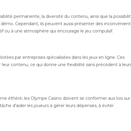
ilité permanente, la diversité du contenu, ainsi que la possibili
ux démo. Cependant, ils peuvent aussi présenter des inconvénient
ctif ou à une atmosphère qui encourage le jeu compulsif.
oitées par entreprises spécialisées dans les jeux en ligne. Ces
r leur contenu, ce qui donne une flexibilité sans précédent à leur
e éthéré, les Olympe Casino doivent se conformer aux lois sur
âche d’aider les joueurs à gérer leurs dépenses, à éviter
.