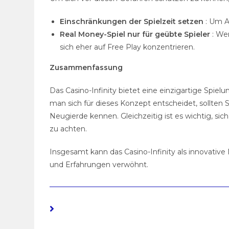
Einschränkungen der Spielzeit setzen
: Um A
Real Money-Spiel nur für geübte Spieler
: We
sich eher auf Free Play konzentrieren.
Zusammenfassung
Das Casino-Infinity bietet eine einzigartige Sp
man sich für dieses Konzept entscheidet, sollten 
Neugierde kennen. Gleichzeitig ist es wichtig, si
zu achten.
Insgesamt kann das Casino-Infinity als innovative
und Erfahrungen verwöhnt.
YOU MIGHT ALSO LIKE