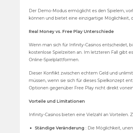
Der Demo-Modus ermöglicht es den Spielern, vorh
können und bietet eine einzigartige Möglichkeit, 
Real Money vs. Free Play Unterschiede
Wenn man sich für Infinity-Casinos entscheidet, 
kostenlose Spielzeiten an. Im letzteren Fall gibt
Online-Spielplattformen.
Dieser Konflikt zwischen echtem Geld und unlimitie
müssen, wenn sie sich für dieses Spielkonzept ent
Optionen gegenüber Free Play nicht direkt vonei
Vorteile und Limitationen
Infinity-Casinos bieten eine Vielzahl an Vorteilen
Ständige Veränderung
: Die Möglichkeit, une