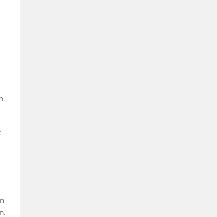
ch
t
in
n.