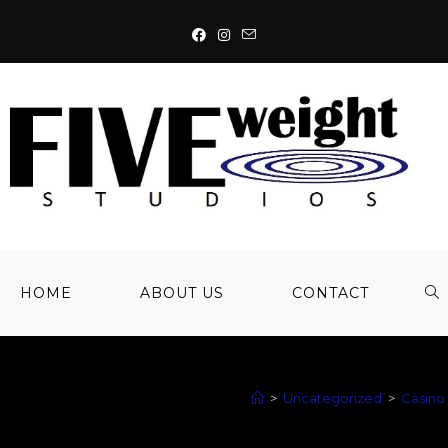
HOME
ABOUT US
CONTACT
>
Uncategorized
>
Casino 