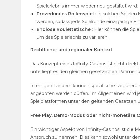
Spielerlebnis immer wieder neu gestaltet wird.
Prozedurales Rollenspiel
: In solchen Spiele
werden, sodass jede Spielrunde einzigartige Er
Endlose Roulettetische
: Hier können die Spie
um das Spielerlebnis zu variieren.
Rechtlicher und regionaler Kontext
Das Konzept eines Infinity-Casinos ist nicht dir
unterliegt es den gleichen gesetzlichen Rahmenbe
In einigen Ländern können spezifische Regulierung
angeboten werden dürfen. Im Allgemeinen wird jed
Spielplattformen unter den geltenden Gesetzen u
Free Play, Demo-Modus oder nicht-monetäre 
Ein wichtiger Aspekt von Infinity-Casinos ist die Mö
Anspruch zu nehmen. Dies kann sowohl unter dem 