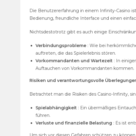
Die Benutzererfahrung in einem Infinity-Casino ist
Bedienung, freundliche Interface und einen einfach
Nichtsdestotrotz gibt es auch einige Einschränku
Verbindungsprobleme
: Wie bei herkömmlich
auftreten, die das Spielerlebnis stören.
Vorkommandanten und Wartezeit
: In einig
Auftauchen von Vorkommandanten kommen.
Risiken und verantwortungsvolle Überlegunge
Betrachtet man die Risiken des Casino-Infinity, si
Spielabhängigkeit
: Ein übermäßiges Eintauc
führen.
Verluste und finanzielle Belastung
: Es ist e
Um sich vor diesen Gefahren schützen zu können, l