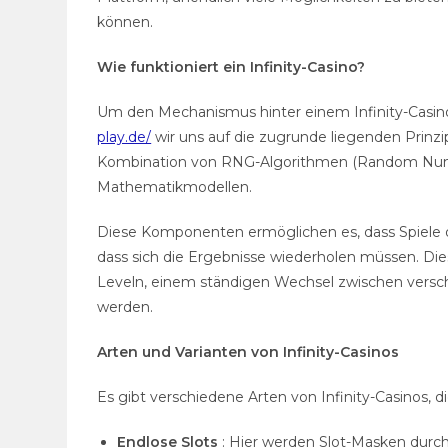
können.
Wie funktioniert ein Infinity-Casino?
Um den Mechanismus hinter einem Infinity-Casi
play.de/
wir uns auf die zugrunde liegenden Prinzip
Kombination von RNG-Algorithmen (Random Numb
Mathematikmodellen.
Diese Komponenten ermöglichen es, dass Spiele o
dass sich die Ergebnisse wiederholen müssen. Die
Leveln, einem ständigen Wechsel zwischen versch
werden.
Arten und Varianten von Infinity-Casinos
Es gibt verschiedene Arten von Infinity-Casinos, die
Endlose Slots
: Hier werden Slot-Masken durc