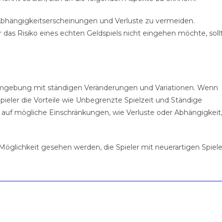
bhängigkeitserscheinungen und Verluste zu vermeiden.
r das Risiko eines echten Geldspiels nicht eingehen möchte, soll
ielumgebung mit ständigen Veränderungen und Variationen. Wenn
Spieler die Vorteile wie Unbegrenzte Spielzeit und Ständige
ch auf mögliche Einschränkungen, wie Verluste oder Abhängigkeit
 Möglichkeit gesehen werden, die Spieler mit neuerartigen Spiel