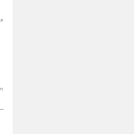
te
,
en