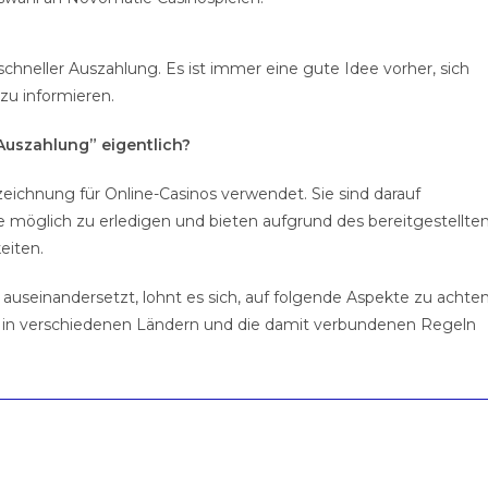
schneller Auszahlung. Es ist immer eine gute Idee vorher, sich
zu informieren.
Auszahlung” eigentlich?
nzeichnung für Online-Casinos verwendet. Sie sind darauf
e möglich zu erledigen und bieten aufgrund des bereitgestellte
eiten.
 auseinandersetzt, lohnt es sich, auf folgende Aspekte zu achten
en in verschiedenen Ländern und die damit verbundenen Regeln