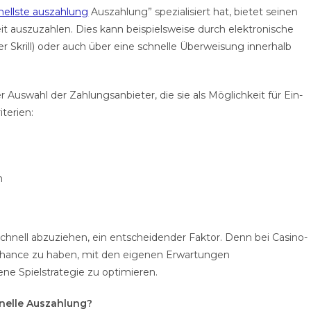
nellste auszahlung
Auszahlung” spezialisiert hat, bietet seinen
eit auszuzahlen. Dies kann beispielsweise durch elektronische
Skrill) oder auch über eine schnelle Überweisung innerhalb
 Auswahl der Zahlungsanbieter, die sie als Möglichkeit für Ein-
terien:
n
e schnell abzuziehen, ein entscheidender Faktor. Denn bei Casino-
Chance zu haben, mit den eigenen Erwartungen
ne Spielstrategie zu optimieren.
hnelle Auszahlung?