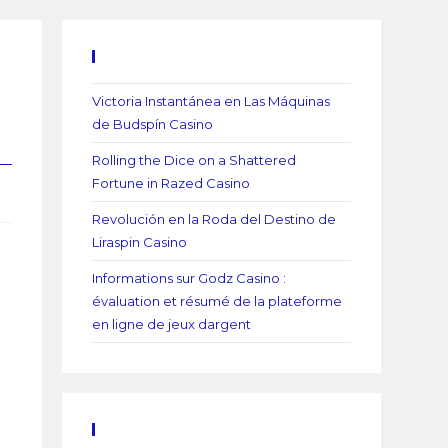
Recent Posts
Victoria Instantánea en Las Máquinas
de Budspín Casino
Rolling the Dice on a Shattered
Fortune in Razed Casino
Revolución en la Roda del Destino de
Liraspin Casino
Informations sur Godz Casino :
évaluation et résumé de la plateforme
en ligne de jeux dargent
Calendar