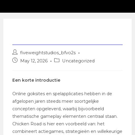
Chicken Road
Post
fiveweightstudios_bfvo2s
author:
Post
Post
May 12, 2026
Uncategorized
published:
category:
Een korte introductie
Online goksites en spelapplicaties hebben in de
afgelopen jaren steeds meer soortgelijke
concepten opgeleverd, waarbij bijvoorbeeld
thematische gameplay elementen centraal staan.
Chicken Road is hier een voorbeeld van: het
combineert actiegames, strategieën en willekeurige