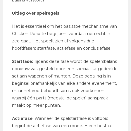
balans verstoren.
Uitleg over spelregels
Het is essentieel om het basisspelmechanisme van
Chicken Road te begrijpen, voordat men echt in
zee gaat. Het speelt zich af volgens drie
hoofdfasen: startfase, actiefase en conclusiefase.
Startfase:
Tijdens deze fase wordt de spelersbalans
opnieuw vastgesteld door een speciaal uitgedeelde
set aan wapenen of munten. Deze bepaling is in
beginsel onafhankelijk van elke andere evenement,
maar het voorbehoudt soms ook voorkomen
waarbij één partij (meestal de speler) aanspraak
maakt op meer punten.
Actiefase:
Wanneer de spelstartfase is voltooid,
begint de actiefase van een ronde. Hierin bestaat