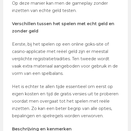
Op deze manier kan men de gameplay zonder
inzetten van echte geld testen.
Verschillen tussen het spelen met echt geld en
zonder geld
Eerste, bij het spelen op een online goks-site of
casino-applicatie met reëel geld zijn er meestal
verplichte registratietradities. Ten tweede wordt
vaak extra materiaal aangeboden voor gebruik in de
vorm van een spelbalans.
Het is echter te allen tijde essentieel om eerst op
eigen kosten en tijd de gratis versies uit te proberen
voordat men overgaat tot het spelen met reële
inzetten. Zo kan een beter begrip van alle opties,
bepalingen en spelregels worden verworven.
Beschrijving en kenmerken