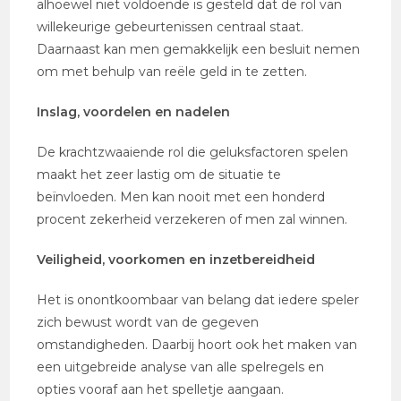
alhoewel niet voldoende is gesteld dat de rol van
willekeurige gebeurtenissen centraal staat.
Daarnaast kan men gemakkelijk een besluit nemen
om met behulp van reële geld in te zetten.
Inslag, voordelen en nadelen
De krachtzwaaiende rol die geluksfactoren spelen
maakt het zeer lastig om de situatie te
beïnvloeden. Men kan nooit met een honderd
procent zekerheid verzekeren of men zal winnen.
Veiligheid, voorkomen en inzetbereidheid
Het is onontkoombaar van belang dat iedere speler
zich bewust wordt van de gegeven
omstandigheden. Daarbij hoort ook het maken van
een uitgebreide analyse van alle spelregels en
opties vooraf aan het spelletje aangaan.