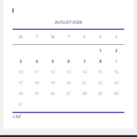
Calendar
AUGUST 2026
M
T
W
T
F
S
S
1
2
3
4
5
6
7
8
9
10
11
12
13
14
15
16
17
18
19
20
21
22
23
24
25
26
27
28
29
30
31
« Jul