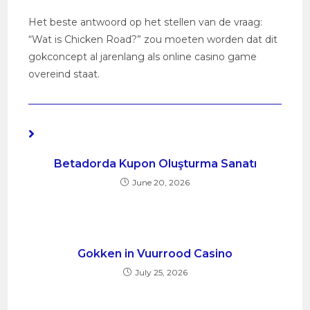
Het beste antwoord op het stellen van de vraag:
“Wat is Chicken Road?” zou moeten worden dat dit
gokconcept al jarenlang als online casino game
overeind staat.
YOU MIGHT ALSO LIKE
Betadorda Kupon Oluşturma Sanatı
June 20, 2026
Gokken in Vuurrood Casino
July 25, 2026