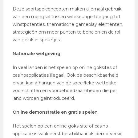
Deze soortspelconcepten maken allemaal gebruik
van een mengsel tussen willekeurige toegang tot
winstpotenties, thematische gameplay elementen,
strategieën om meer punten te behalen en de rol
van geluk in spelletjes.
Nationale wetgeving
In veel landen is het spelen op online goksites of
casinoapplicaties illegaal. Ook de beschikbaarheid
ervan kan afhangen van de specifieke wettelijke
voorschriften en voorbehoedzaamheden die per
land worden geïntroduceerd.
Online demonstratie en gratis spelen
Het spelen op een online goks-site of casino-
applicatie is vaak eerst beschikbaar als demo-versie.