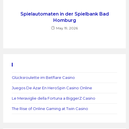
Spielautomaten in der Spielbank Bad
Homburg
May 19, 2026
Recent Posts
Glücksroulette im Betflare Casino
Juegos De Azar En HeroSpin Casino Online
Le Meraviglie della Fortuna a BiggerZ Casino
The Rise of Online Gaming at Twin Casino