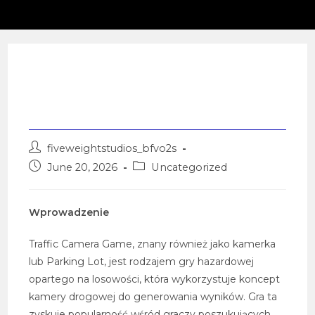
Co to jest Traffic Camera
Game i jego mechanika?
Post
fiveweightstudios_bfvo2s
author:
Post
Post
June 20, 2026
Uncategorized
published:
category:
Wprowadzenie
Traffic Camera Game, znany również jako kamerka
lub Parking Lot, jest rodzajem gry hazardowej
opartego na losowości, która wykorzystuje koncept
kamery drogowej do generowania wyników. Gra ta
zyskuje popularność wśród graczy poszukujących