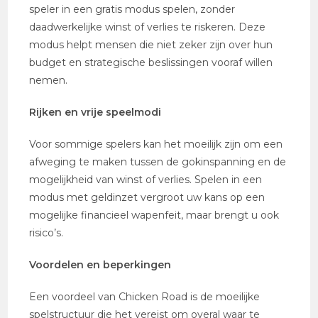
speler in een gratis modus spelen, zonder
daadwerkelijke winst of verlies te riskeren. Deze
modus helpt mensen die niet zeker zijn over hun
budget en strategische beslissingen vooraf willen
nemen.
Rijken en vrije speelmodi
Voor sommige spelers kan het moeilijk zijn om een
afweging te maken tussen de gokinspanning en de
mogelijkheid van winst of verlies. Spelen in een
modus met geldinzet vergroot uw kans op een
mogelijke financieel wapenfeit, maar brengt u ook
risico’s.
Voordelen en beperkingen
Een voordeel van Chicken Road is de moeilijke
spelstructuur die het vereist om overal waar te