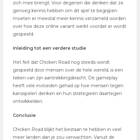
zich mee brengt. Voor degenen die denken dat ze
genoeg kennis hebben om dit spel te begrijpen
moeten er meestal meer kennis verzameld worden
over hoe deze online variant werkt voordat er wordt
gespeeld.
Inleiding tot een verdere studie
Het feit dat Chicken Road nog steeds wordt
gespeeld door mensen over de hele wereld, is een
teken van zijn aantrekkingskracht. De gameplay
heeft vele invloeden gehad op hoe mensen tegen
kansspelen denken en hun strategieën daartegen
ontwikkelden.
Conclusie
Chicken Road blijkt het bestaan te hebben in veel
meer landen dan je zou verwachten. Vanuit de