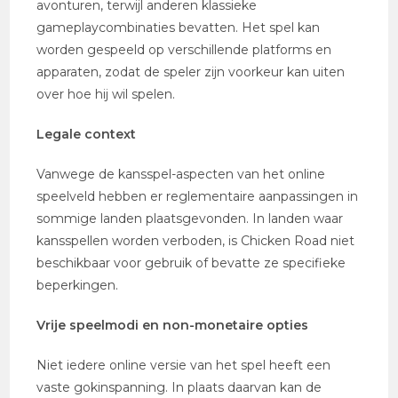
avonturen, terwijl anderen klassieke
gameplaycombinaties bevatten. Het spel kan
worden gespeeld op verschillende platforms en
apparaten, zodat de speler zijn voorkeur kan uiten
over hoe hij wil spelen.
Legale context
Vanwege de kansspel-aspecten van het online
speelveld hebben er reglementaire aanpassingen in
sommige landen plaatsgevonden. In landen waar
kansspellen worden verboden, is Chicken Road niet
beschikbaar voor gebruik of bevatte ze specifieke
beperkingen.
Vrije speelmodi en non-monetaire opties
Niet iedere online versie van het spel heeft een
vaste gokinspanning. In plaats daarvan kan de