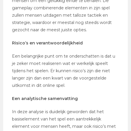
mensen om een gelukkig einde te behalen. De
gameplay combinerende elementen in zijn spel
zullen mensen uitdagen met talloze tactiek en
strategie, waardoor er meestal nog steeds wordt
gezocht naar de meest juiste opties.
Risico’s en verantwoordelijkheid
Een belangrijke punt om te onderschatten is dat u
je zeker moet realiseren wat er werkelijk speelt
tijdens het spelen. Er kunnen risico’s zijn die niet
langer zijn dan een kwart van de voorgestelde
uitkomst in dit online spel.
Een analytische samenvatting
In deze analyse is duidelijk geworden dat het
basiselement van het spel een aantrekkelijk
element voor mensen heeft, maar ook risico’s met