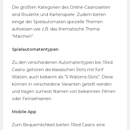
Die größten Kategorien des Online-Casinoseiten
sind Roulette und Kartenspiele. Zudem bieten
einige der Spielautomaten spezielle Themen
aufweisen wie z.B. das thematische Thema
“Märchen”.
Spielautomatentypen
Zu den verschiedenen Automatentypen bei 1Red
Casino gehören die klassischen Slots mit fünf
Walzen, auch bekannt als “5-Walzens-Slots”. Diese
können in verschiedene Varianten geteilt werden
und tragen zumeist Namen von bekannten Filmen
oder Fernsehserien.
Mobile App
Zum Bequemlichkeit bieten 1Red Casino eine