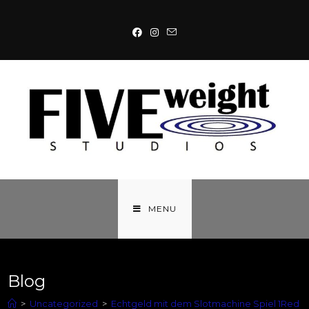
Skip
to
content
MENU
Blog
>
Uncategorized
>
Echtgeld mit dem Slotmachine Spiel 1Red 