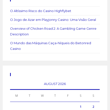
O Altíssimo Risco do Casino Highflybet
O Jogo de Azar em Playjonny Casino: Uma Visão Geral
Overview of Chicken Road 2: A Gambling Game Genre
Description
O Mundo das Máquinas Caça-Níqueis do Betonred
Casino
Calendar
AUGUST 2026
M
T
W
T
F
S
S
1
2