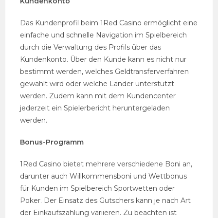
Kundenkonto
Das Kundenprofil beim 1Red Casino ermöglicht eine
einfache und schnelle Navigation im Spielbereich
durch die Verwaltung des Profils über das
Kundenkonto. Über den Kunde kann es nicht nur
bestimmt werden, welches Geldtransferverfahren
gewählt wird oder welche Länder unterstützt
werden. Zudem kann mit dem Kundencenter
jederzeit ein Spielerbericht heruntergeladen
werden.
Bonus-Programm
1Red Casino bietet mehrere verschiedene Boni an,
darunter auch Willkommensboni und Wettbonus
für Kunden im Spielbereich Sportwetten oder
Poker. Der Einsatz des Gutschers kann je nach Art
der Einkaufszahlung variieren. Zu beachten ist