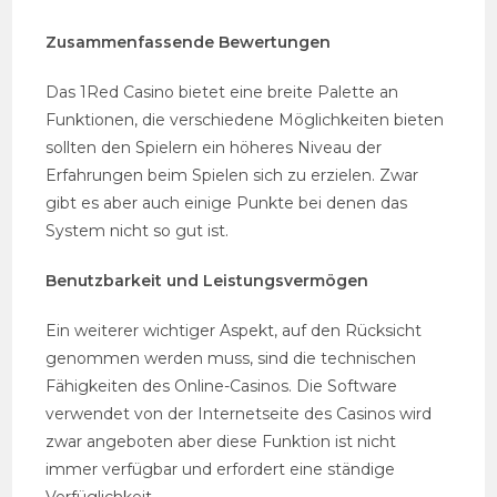
Zusammenfassende Bewertungen
Das 1Red Casino bietet eine breite Palette an
Funktionen, die verschiedene Möglichkeiten bieten
sollten den Spielern ein höheres Niveau der
Erfahrungen beim Spielen sich zu erzielen. Zwar
gibt es aber auch einige Punkte bei denen das
System nicht so gut ist.
Benutzbarkeit und Leistungsvermögen
Ein weiterer wichtiger Aspekt, auf den Rücksicht
genommen werden muss, sind die technischen
Fähigkeiten des Online-Casinos. Die Software
verwendet von der Internetseite des Casinos wird
zwar angeboten aber diese Funktion ist nicht
immer verfügbar und erfordert eine ständige