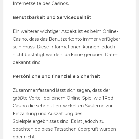
Internetseite des Casinos.
Benutzbarkeit und Servicequalität
Ein weiterer wichtiger Aspekt ist es beim Online-
Casino, dass das Benutzerkonto immer verfügbar
sein muss. Diese Informationen können jedoch
nicht bestätigt werden, da keine genauen Daten
bekannt sind.
Persönliche und finanzielle Sicherheit
Zusammenfassend lässt sich sagen, dass der
größte Vorteil bei einem Online-Spiel wie 1Red
Casino die sehr gut entwickelten Systeme zur
Einzahlung und Auszahlung des
Spielspielergebnisses sind. Es ist jedoch zu
beachten ob diese Tatsachen überprüft wurden
oder nicht.