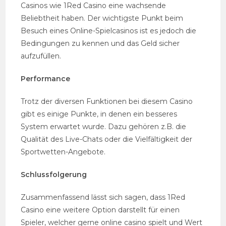
Casinos wie 1Red Casino eine wachsende
Beliebtheit haben. Der wichtigste Punkt beim
Besuch eines Online-Spielcasinos ist es jedoch die
Bedingungen zu kennen und das Geld sicher
aufzufüllen.
Performance
Trotz der diversen Funktionen bei diesem Casino
gibt es einige Punkte, in denen ein besseres
System erwartet wurde. Dazu gehören z.B. die
Qualität des Live-Chats oder die Vielfältigkeit der
Sportwetten-Angebote.
Schlussfolgerung
Zusammenfassend lässt sich sagen, dass 1Red
Casino eine weitere Option darstellt für einen
Spieler, welcher gerne online casino spielt und Wert