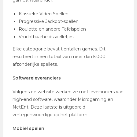
games, waaronder:
Klassieke Video Spellen
Progressive Jackpot-spellen
Roulette en andere Tafelspelen
Vruchtbaarheidsspelletjes
Elke cateogorie bevat tientallen games. Dit
resulteert in een totaal van meer dan 5.000
afzonderlijke spellets.
Softwareleveranciers
Volgens de website werken ze met leveranciers van
high-end software, waaronder Microgaming en
NetEnt. Deze laatste is uitgebreid
vertegenwoordigd op het platform.
Mobiel spelen