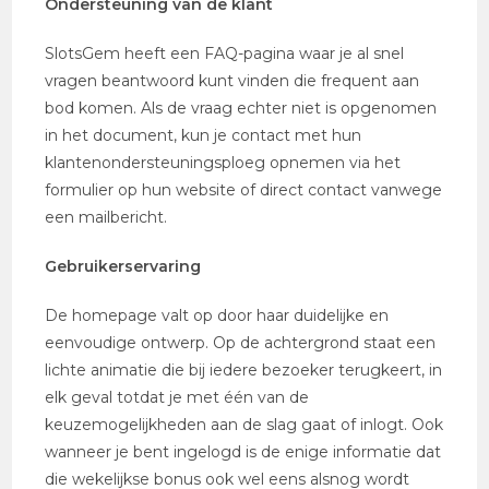
Ondersteuning van de klant
SlotsGem heeft een FAQ-pagina waar je al snel
vragen beantwoord kunt vinden die frequent aan
bod komen. Als de vraag echter niet is opgenomen
in het document, kun je contact met hun
klantenondersteuningsploeg opnemen via het
formulier op hun website of direct contact vanwege
een mailbericht.
Gebruikerservaring
De homepage valt op door haar duidelijke en
eenvoudige ontwerp. Op de achtergrond staat een
lichte animatie die bij iedere bezoeker terugkeert, in
elk geval totdat je met één van de
keuzemogelijkheden aan de slag gaat of inlogt. Ook
wanneer je bent ingelogd is de enige informatie dat
die wekelijkse bonus ook wel eens alsnog wordt