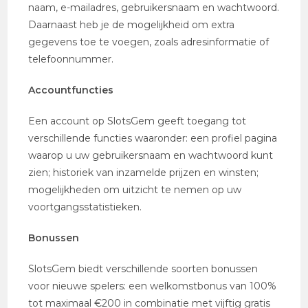
naam, e-mailadres, gebruikersnaam en wachtwoord.
Daarnaast heb je de mogelijkheid om extra
gegevens toe te voegen, zoals adresinformatie of
telefoonnummer.
Accountfuncties
Een account op SlotsGem geeft toegang tot
verschillende functies waaronder: een profiel pagina
waarop u uw gebruikersnaam en wachtwoord kunt
zien; historiek van inzamelde prijzen en winsten;
mogelijkheden om uitzicht te nemen op uw
voortgangsstatistieken.
Bonussen
SlotsGem biedt verschillende soorten bonussen
voor nieuwe spelers: een welkomstbonus van 100%
tot maximaal €200 in combinatie met vijftig gratis