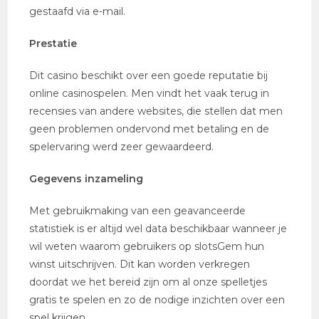
gestaafd via e-mail.
Prestatie
Dit casino beschikt over een goede reputatie bij
online casinospelen. Men vindt het vaak terug in
recensies van andere websites, die stellen dat men
geen problemen ondervond met betaling en de
spelervaring werd zeer gewaardeerd.
Gegevens inzameling
Met gebruikmaking van een geavanceerde
statistiek is er altijd wel data beschikbaar wanneer je
wil weten waarom gebruikers op slotsGem hun
winst uitschrijven. Dit kan worden verkregen
doordat we het bereid zijn om al onze spelletjes
gratis te spelen en zo de nodige inzichten over een
spel krijgen.