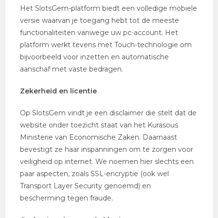
Het SlotsGem-platform biedt een volledige mobiele
versie waarvan je toegang hebt tot de meeste
functionaliteiten vanwege uw pc-account. Het
platform werkt tevens met Touch-technologie om
bijvoorbeeld voor inzetten en automatische
aanschaf met vaste bedragen.
Zekerheid en licentie
Op SlotsGem vindt je een disclaimer die stelt dat de
website onder toezicht staat van het Kurasous
Ministerie van Economische Zaken. Daarnaast
bevestigt ze haar inspanningen om te zorgen voor
veiligheid op internet. We noemen hier slechts een
paar aspecten, zoals SSL-encryptie (ook wel
Transport Layer Security genoemd) en
bescherming tegen fraude.