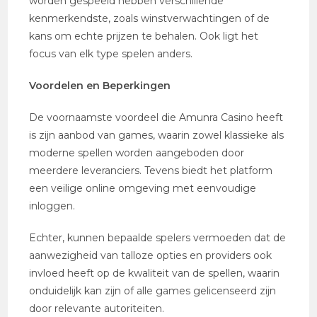
worden gespeeld hebben verschillende
kenmerkendste, zoals winstverwachtingen of de
kans om echte prijzen te behalen. Ook ligt het
focus van elk type spelen anders.
Voordelen en Beperkingen
De voornaamste voordeel die Amunra Casino heeft
is zijn aanbod van games, waarin zowel klassieke als
moderne spellen worden aangeboden door
meerdere leveranciers. Tevens biedt het platform
een veilige online omgeving met eenvoudige
inloggen.
Echter, kunnen bepaalde spelers vermoeden dat de
aanwezigheid van talloze opties en providers ook
invloed heeft op de kwaliteit van de spellen, waarin
onduidelijk kan zijn of alle games gelicenseerd zijn
door relevante autoriteiten.