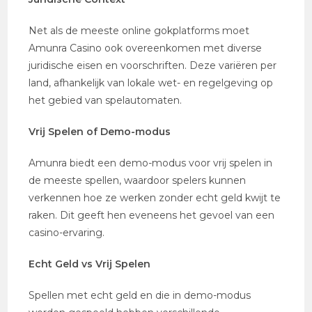
Net als de meeste online gokplatforms moet
Amunra Casino ook overeenkomen met diverse
juridische eisen en voorschriften. Deze variëren per
land, afhankelijk van lokale wet- en regelgeving op
het gebied van spelautomaten.
Vrij Spelen of Demo-modus
Amunra biedt een demo-modus voor vrij spelen in
de meeste spellen, waardoor spelers kunnen
verkennen hoe ze werken zonder echt geld kwijt te
raken. Dit geeft hen eveneens het gevoel van een
casino-ervaring.
Echt Geld vs Vrij Spelen
Spellen met echt geld en die in demo-modus