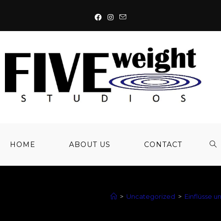
HOME
ABOUT US
CONTACT
>
Uncategorized
>
Einflüsse 