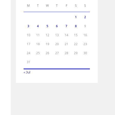
M
T
W
T
F
S
S
1
2
3
4
5
6
7
8
9
10
11
12
13
14
15
16
17
18
19
20
21
22
23
24
25
26
27
28
29
30
31
« Jul