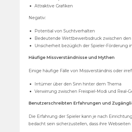
Attraktive Grafiken
Negativ:
Potential von Suchtverhalten
Bedeutende Wettbewerbsdruck zwischen den 
Unsicherheit bezüglich der Spieler-Förderung 
Häufige Missverständnisse und Mythen
Einige häufige Fälle von Missverständnis oder ir
Irrtümer über den Sinn hinter dem Thema
Verwirrung zwischen Freispiel-Modi und Real-G
Benutzerschreibten Erfahrungen und Zugängli
Die Erfahrung der Spieler kann je nach Einrichtun
bedacht sein sicherzustellen, dass ihre Webseiten 