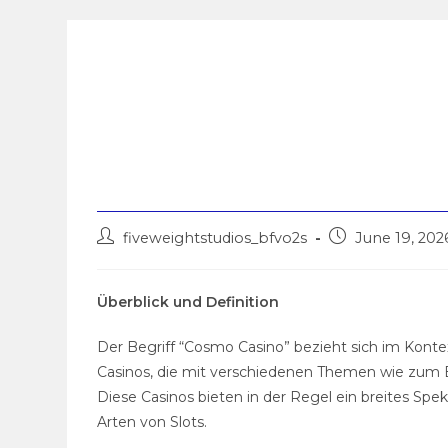
Einflüsse und Info
Onlinenutzer Cosm
deutschen Markt.
Post
Post
fiveweightstudios_bfvo2s
June 19, 202
author:
published:
Überblick und Definition
Der Begriff “Cosmo Casino” bezieht sich im Konte
Casinos, die mit verschiedenen Themen wie zum B
Diese Casinos bieten in der Regel ein breites Spe
Arten von Slots.