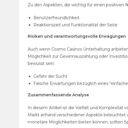
Zu den Aspekten, die wichtig für einen positiven N
Benutzerfreundlichkeit
Reaktionszeit und Funktionalität der Seite
Risiken und verantwortungsvolle Erwägungen
Auch wenn Cosmo Casinos Unterhaltung anbieten k
Möglichkeit zur Gewinnauszahlung oder Investitio
bewusst sein:
Gefahr der Sucht
Falsche Erwartungen bezüglich eines “einfach
Zusammenfassende Analyse
In diesem Artikel ist die Vielfalt und Komplexitä
Markt anhand verschiedener Aspekte beleuchtet w
monetäre Möglichkeiten bieten können, sollten Sp