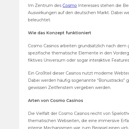
Im Zentrum des
Cosmo
Interesses stehen die Bes
Auswirkungen auf den deutschen Markt. Dabei wer
beleuchtet.
Wie das Konzept funktioniert
Cosmo Casinos arbeiten grundsätzlich nach dem gl
spezifische thematische Elemente in den Vordergr
fiktives Universum oder sogar interaktive Feature
Ein Großteil dieser Casinos nutzt moderne Webtech
Dabei werden häufig sogenannte “Bonustracks” ge
gewissen Zeitfenstern vergeben werden.
Arten von Cosmo Casinos
Die Vielfalt der Cosmo Casinos reicht von Spielot
thematischen Webseiten, die eine immersive Erfa
interne Mechanismen wie zum Beispiel einen virt