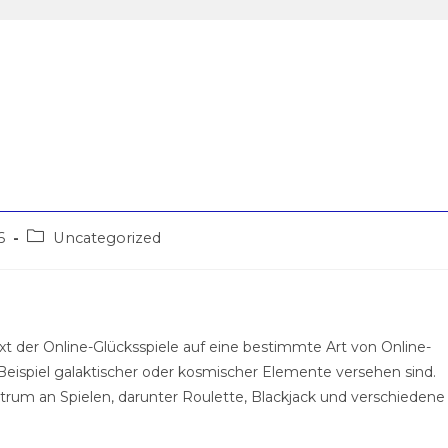
rmationen über den
o Casino auf dem
Post
6
Uncategorized
category:
xt der Online-Glücksspiele auf eine bestimmte Art von Online-
eispiel galaktischer oder kosmischer Elemente versehen sind.
ktrum an Spielen, darunter Roulette, Blackjack und verschiedene