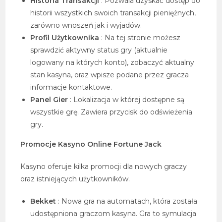
Historia Transakcji
: Pozwala uzyskać dostęp do
historii wszystkich swoich transakcji pieniężnych,
zarówno wnoszeń jak i wyjadów.
Profil Użytkownika
: Na tej stronie możesz
sprawdzić aktywny status gry (aktualnie
logowany na których konto), zobaczyć aktualny
stan kasyna, oraz wpisze podane przez gracza
informacje kontaktowe.
Panel Gier
: Lokalizacja w której dostępne są
wszystkie grę. Zawiera przycisk do odświeżenia
gry.
Promocje Kasyno Online Fortune Jack
Kasyno oferuje kilka promocji dla nowych graczy
oraz istniejących użytkowników.
Bekket
: Nowa gra na automatach, która została
udostępniona graczom kasyna. Gra to symulacja