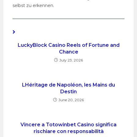
selbst zu erkennen.
YOU MIGHT ALSO LIKE
LuckyBlock Casino Reels of Fortune and
Chance
July 23, 2026
LHéritage de Napoléon, les Mains du
Destin
June 20, 2026
Vincere a Totowinbet Casino significa
rischiare con responsabilità