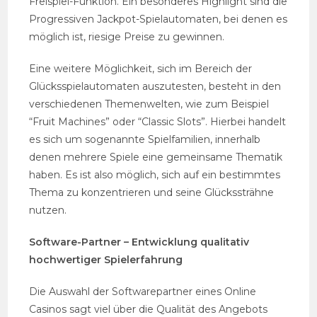
Freispiel-Funktion. Ein besonderes Highlight sind die
Progressiven Jackpot-Spielautomaten, bei denen es
möglich ist, riesige Preise zu gewinnen.
Eine weitere Möglichkeit, sich im Bereich der
Glücksspielautomaten auszutesten, besteht in den
verschiedenen Themenwelten, wie zum Beispiel
“Fruit Machines” oder “Classic Slots”. Hierbei handelt
es sich um sogenannte Spielfamilien, innerhalb
denen mehrere Spiele eine gemeinsame Thematik
haben. Es ist also möglich, sich auf ein bestimmtes
Thema zu konzentrieren und seine Glückssträhne
nutzen.
Software-Partner – Entwicklung qualitativ
hochwertiger Spielerfahrung
Die Auswahl der Softwarepartner eines Online
Casinos sagt viel über die Qualität des Angebots