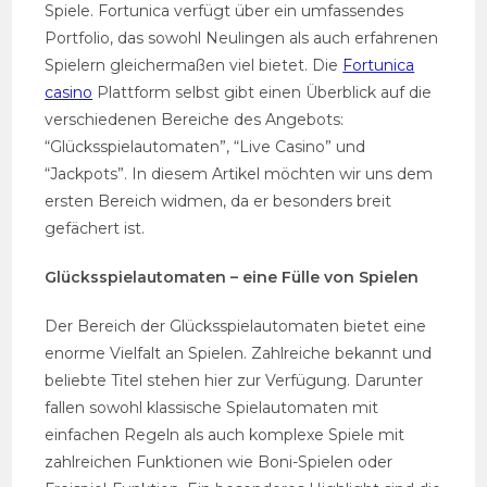
Spiele. Fortunica verfügt über ein umfassendes
Portfolio, das sowohl Neulingen als auch erfahrenen
Spielern gleichermaßen viel bietet. Die
Fortunica
casino
Plattform selbst gibt einen Überblick auf die
verschiedenen Bereiche des Angebots:
“Glücksspielautomaten”, “Live Casino” und
“Jackpots”. In diesem Artikel möchten wir uns dem
ersten Bereich widmen, da er besonders breit
gefächert ist.
Glücksspielautomaten – eine Fülle von Spielen
Der Bereich der Glücksspielautomaten bietet eine
enorme Vielfalt an Spielen. Zahlreiche bekannt und
beliebte Titel stehen hier zur Verfügung. Darunter
fallen sowohl klassische Spielautomaten mit
einfachen Regeln als auch komplexe Spiele mit
zahlreichen Funktionen wie Boni-Spielen oder