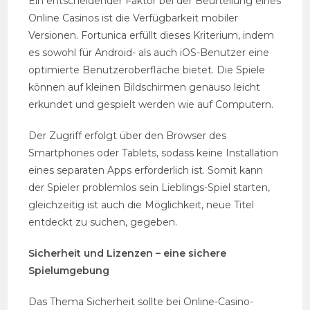
Ein entscheidender Faktor bei der Beurteilung eines
Online Casinos ist die Verfügbarkeit mobiler
Versionen. Fortunica erfüllt dieses Kriterium, indem
es sowohl für Android- als auch iOS-Benutzer eine
optimierte Benutzeroberfläche bietet. Die Spiele
können auf kleinen Bildschirmen genauso leicht
erkundet und gespielt werden wie auf Computern.
Der Zugriff erfolgt über den Browser des
Smartphones oder Tablets, sodass keine Installation
eines separaten Apps erforderlich ist. Somit kann
der Spieler problemlos sein Lieblings-Spiel starten,
gleichzeitig ist auch die Möglichkeit, neue Titel
entdeckt zu suchen, gegeben.
Sicherheit und Lizenzen – eine sichere
Spielumgebung
Das Thema Sicherheit sollte bei Online-Casino-