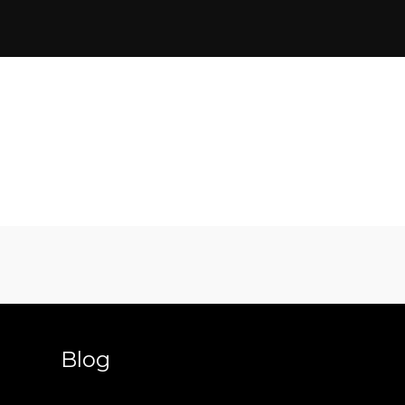
Skip
to
content
Blog