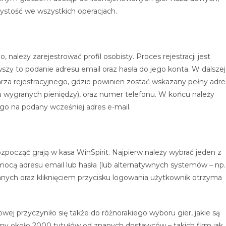
ystość we wszystkich operacjach.
 należy zarejestrować profil osobisty. Proces rejestracji jest
wszy to podanie adresu email oraz hasła do jego konta. W dalszej
arza rejestracyjnego, gdzie powinien zostać wskazany pełny adre
 wygranych pieniędzy), oraz numer telefonu. W końcu należy
go na podany wcześniej adres e-mail.
począć grają w kasa WinSpirit. Najpierw należy wybrać jeden z
omocą adresu email lub hasła (lub alternatywnych systemów – np.
ch oraz kliknięciem przycisku logowania użytkownik otrzyma
wej przyczyniło się także do różnorakiego wyboru gier, jakie są
my około 2000 tytułów od znanych dostawców – takich firm jak