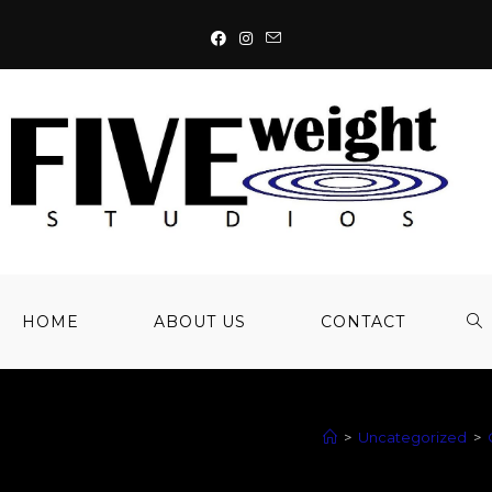
HOME
ABOUT US
CONTACT
>
Uncategorized
>