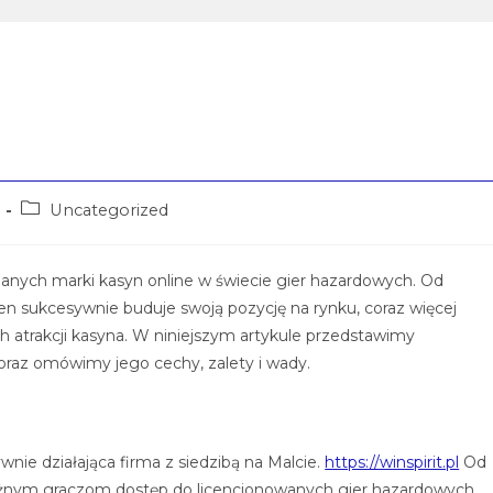
sino: Szansa na
rażkę
Post
Uncategorized
category:
znanych marki kasyn online w świecie gier hazardowych. Od
n sukcesywnie buduje swoją pozycję na rynku, coraz więcej
ch atrakcji kasyna. W niniejszym artykule przedstawimy
oraz omówimy jego cechy, zalety i wady.
wnie działająca firma z siedzibą na Malcie.
https://winspirit.pl
Od
różnym graczom dostęp do licencjonowanych gier hazardowych,