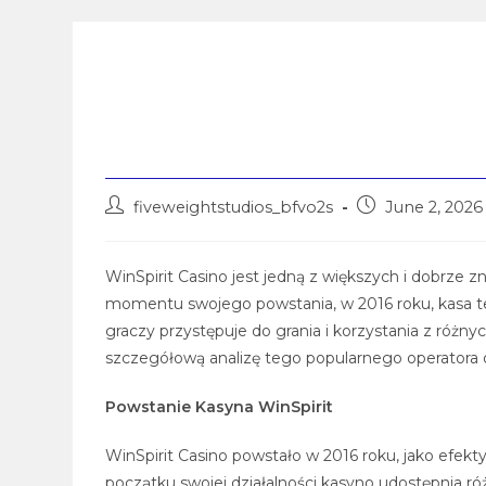
Gracze WinSpirit Ca
Zwycięstwo lub Po
Post
Post
fiveweightstudios_bfvo2s
June 2, 2026
author:
published:
WinSpirit Casino jest jedną z większych i dobrze 
momentu swojego powstania, w 2016 roku, kasa te
graczy przystępuje do grania i korzystania z różny
szczegółową analizę tego popularnego operatora 
Powstanie Kasyna WinSpirit
WinSpirit Casino powstało w 2016 roku, jako efekty
początku swojej działalności kasyno udostępnia 