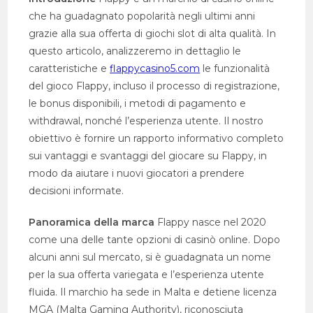
che ha guadagnato popolarità negli ultimi anni
grazie alla sua offerta di giochi slot di alta qualità. In
questo articolo, analizzeremo in dettaglio le
caratteristiche e
flappycasino5.com
le funzionalità
del gioco Flappy, incluso il processo di registrazione,
le bonus disponibili, i metodi di pagamento e
withdrawal, nonché l’esperienza utente. Il nostro
obiettivo è fornire un rapporto informativo completo
sui vantaggi e svantaggi del giocare su Flappy, in
modo da aiutare i nuovi giocatori a prendere
decisioni informate.
Panoramica della marca
Flappy nasce nel 2020
come una delle tante opzioni di casinò online. Dopo
alcuni anni sul mercato, si è guadagnata un nome
per la sua offerta variegata e l’esperienza utente
fluida. Il marchio ha sede in Malta e detiene licenza
MGA (Malta Gaming Authority), riconosciuta