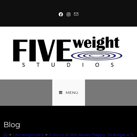
Skip
to
content
MENU
Blog
>
Uncategorized
>
Il Gioco di Slot Aereo Flappy: Strategie e Ta