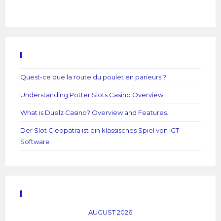
Recent Posts
Quest-ce que la route du poulet en parieurs ?
Understanding Potter Slots Casino Overview
What is Duelz Casino? Overview and Features.
Der Slot Cleopatra ist ein klassisches Spiel von IGT
Software
Calendar
AUGUST 2026