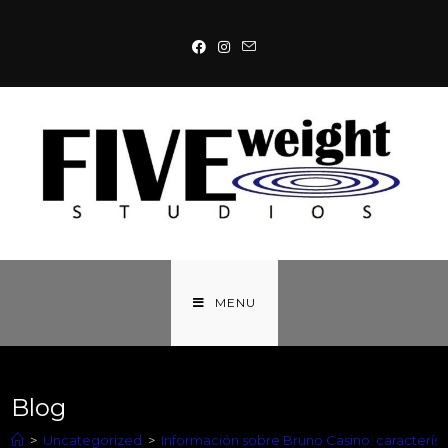
Skip
to
content
MENU
Blog
>
Uncategorized
>
Información sobre Bruno Casino: característi