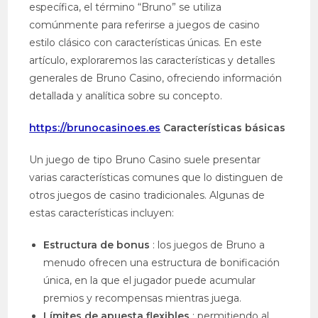
específica, el término “Bruno” se utiliza
comúnmente para referirse a juegos de casino
estilo clásico con características únicas. En este
artículo, exploraremos las características y detalles
generales de Bruno Casino, ofreciendo información
detallada y analítica sobre su concepto.
https://brunocasinoes.es
Características básicas
Un juego de tipo Bruno Casino suele presentar
varias características comunes que lo distinguen de
otros juegos de casino tradicionales. Algunas de
estas características incluyen:
Estructura de bonus
: los juegos de Bruno a
menudo ofrecen una estructura de bonificación
única, en la que el jugador puede acumular
premios y recompensas mientras juega.
Límites de apuesta flexibles
: permitiendo al