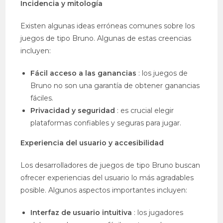
Incidencia y mitología
Existen algunas ideas erróneas comunes sobre los
juegos de tipo Bruno. Algunas de estas creencias
incluyen:
Fácil acceso a las ganancias
: los juegos de
Bruno no son una garantía de obtener ganancias
fáciles.
Privacidad y seguridad
: es crucial elegir
plataformas confiables y seguras para jugar.
Experiencia del usuario y accesibilidad
Los desarrolladores de juegos de tipo Bruno buscan
ofrecer experiencias del usuario lo más agradables
posible. Algunos aspectos importantes incluyen:
Interfaz de usuario intuitiva
: los jugadores