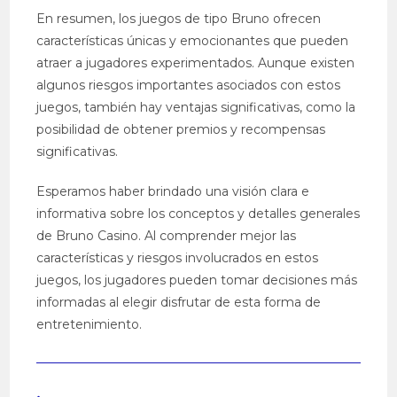
En resumen, los juegos de tipo Bruno ofrecen
características únicas y emocionantes que pueden
atraer a jugadores experimentados. Aunque existen
algunos riesgos importantes asociados con estos
juegos, también hay ventajas significativas, como la
posibilidad de obtener premios y recompensas
significativas.
Esperamos haber brindado una visión clara e
informativa sobre los conceptos y detalles generales
de Bruno Casino. Al comprender mejor las
características y riesgos involucrados en estos
juegos, los jugadores pueden tomar decisiones más
informadas al elegir disfrutar de esta forma de
entretenimiento.