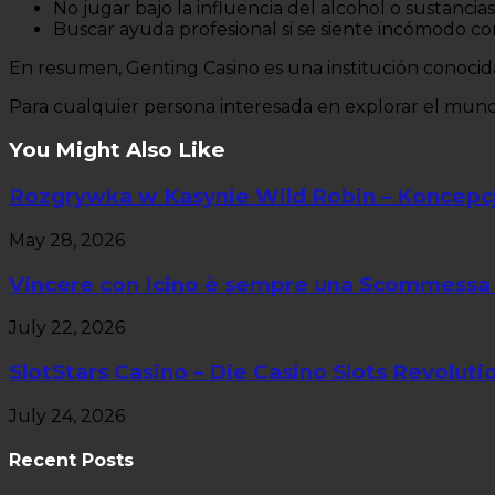
No jugar bajo la influencia del alcohol o sustancias
Buscar ayuda profesional si se siente incómodo con
En resumen, Genting Casino es una institución conocid
Para cualquier persona interesada en explorar el mund
You Might Also Like
Rozgrywka w Kasynie Wild Robin – Koncepcj
May 28, 2026
Vincere con Icino è sempre una Scommessa 
July 22, 2026
SlotStars Casino – Die Casino Slots Revoluti
July 24, 2026
Recent Posts