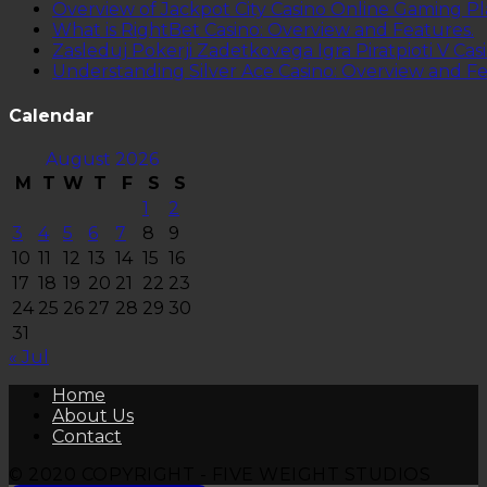
Overview of Jackpot City Casino Online Gaming P
What is RightBet Casino: Overview and Features.
Zasleduj Pokerji Zadetkovega Igra Piratpioti V Cas
Understanding Silver Ace Casino: Overview and F
Calendar
August 2026
M
T
W
T
F
S
S
1
2
3
4
5
6
7
8
9
10
11
12
13
14
15
16
17
18
19
20
21
22
23
24
25
26
27
28
29
30
31
« Jul
Home
About Us
Contact
© 2020 COPYRIGHT - FIVE WEIGHT STUDIOS