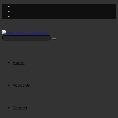
Skip
to
content
Home
About Us
Contact