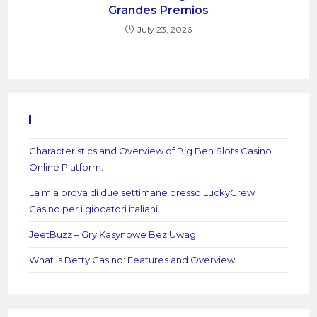
Grandes Premios
July 23, 2026
Recent Posts
Characteristics and Overview of Big Ben Slots Casino
Online Platform.
La mia prova di due settimane presso LuckyCrew
Casino per i giocatori italiani
JeetBuzz – Gry Kasynowe Bez Uwag
What is Betty Casino: Features and Overview