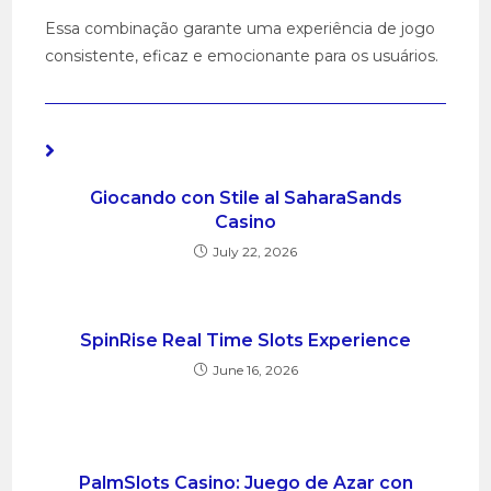
Essa combinação garante uma experiência de jogo
consistente, eficaz e emocionante para os usuários.
YOU MIGHT ALSO LIKE
Giocando con Stile al SaharaSands
Casino
July 22, 2026
SpinRise Real Time Slots Experience
June 16, 2026
PalmSlots Casino: Juego de Azar con