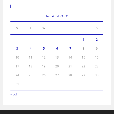
Calendar
AUGUST 2026
M
T
W
T
F
S
S
1
2
3
4
5
6
7
8
9
10
11
12
13
14
15
16
17
18
19
20
21
22
23
24
25
26
27
28
29
30
31
« Jul