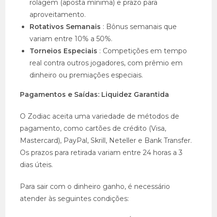
rolagem (aposta mínima) e prazo para
aproveitamento.
Rotativos Semanais
: Bônus semanais que
variam entre 10% a 50%.
Torneios Especiais
: Competições em tempo
real contra outros jogadores, com prêmio em
dinheiro ou premiações especiais.
Pagamentos e Saídas: Liquidez Garantida
O Zodiac aceita uma variedade de métodos de
pagamento, como cartões de crédito (Visa,
Mastercard), PayPal, Skrill, Neteller e Bank Transfer.
Os prazos para retirada variam entre 24 horas a 3
dias úteis.
Para sair com o dinheiro ganho, é necessário
atender às seguintes condições: