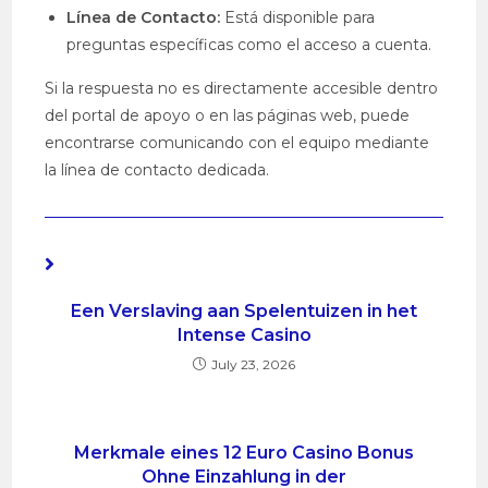
Línea de Contacto:
Está disponible para
preguntas específicas como el acceso a cuenta.
Si la respuesta no es directamente accesible dentro
del portal de apoyo o en las páginas web, puede
encontrarse comunicando con el equipo mediante
la línea de contacto dedicada.
YOU MIGHT ALSO LIKE
Een Verslaving aan Spelentuizen in het
Intense Casino
July 23, 2026
Merkmale eines 12 Euro Casino Bonus
Ohne Einzahlung in der