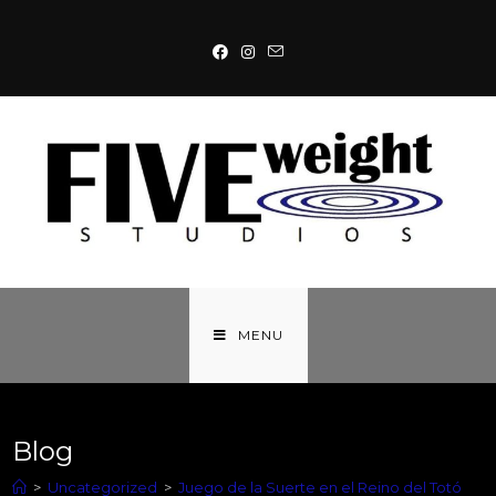
Skip
to
content
MENU
Blog
>
Uncategorized
>
Juego de la Suerte en el Reino del Totó