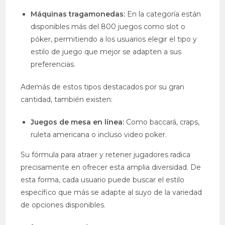
Máquinas tragamonedas:
En la categoría están
disponibles más del 800 juegos como slot o
póker, permitiendo a los usuarios elegir el tipo y
estilo de juego que mejor se adapten a sus
preferencias.
Además de estos tipos destacados por su gran
cantidad, también existen:
Juegos de mesa en línea:
Como baccará, craps,
ruleta americana o incluso video poker.
Su fórmula para atraer y retener jugadores radica
precisamente en ofrecer esta amplia diversidad. De
esta forma, cada usuario puede buscar el estilo
específico que más se adapte al suyo de la variedad
de opciones disponibles.