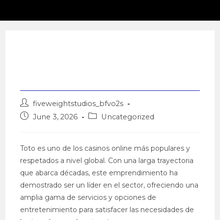
Juego de la Suerte en el
Reino del Totó
Post
fiveweightstudios_bfvo2s
author:
Post
Post
June 3, 2026
Uncategorized
published:
category:
Toto es uno de los casinos online más populares y
respetados a nivel global. Con una larga trayectoria
que abarca décadas, este emprendimiento ha
demostrado ser un líder en el sector, ofreciendo una
amplia gama de servicios y opciones de
entretenimiento para satisfacer las necesidades de