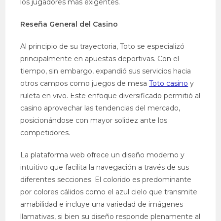
los jugadores más exigentes.
Reseña General del Casino
Al principio de su trayectoria, Toto se especializó
principalmente en apuestas deportivas. Con el
tiempo, sin embargo, expandió sus servicios hacia
otros campos como juegos de mesa
Toto casino
y
ruleta en vivo. Este enfoque diversificado permitió al
casino aprovechar las tendencias del mercado,
posicionándose con mayor solidez ante los
competidores.
La plataforma web ofrece un diseño moderno y
intuitivo que facilita la navegación a través de sus
diferentes secciones. El colorido es predominante
por colores cálidos como el azul cielo que transmite
amabilidad e incluye una variedad de imágenes
llamativas, si bien su diseño responde plenamente al