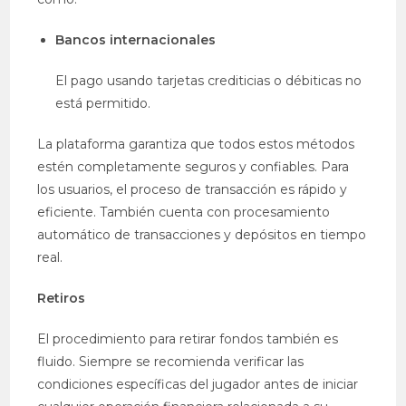
Bancos internacionales
El pago usando tarjetas crediticias o débiticas no
está permitido.
La plataforma garantiza que todos estos métodos
estén completamente seguros y confiables. Para
los usuarios, el proceso de transacción es rápido y
eficiente. También cuenta con procesamiento
automático de transacciones y depósitos en tiempo
real.
Retiros
El procedimiento para retirar fondos también es
fluido. Siempre se recomienda verificar las
condiciones específicas del jugador antes de iniciar