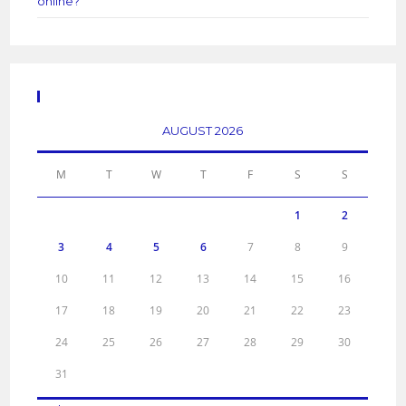
online?
Calendar
AUGUST 2026
M
T
W
T
F
S
S
1
2
3
4
5
6
7
8
9
10
11
12
13
14
15
16
17
18
19
20
21
22
23
24
25
26
27
28
29
30
31