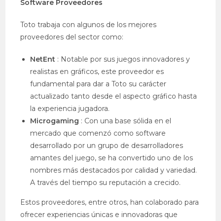
Software Proveedores
Toto trabaja con algunos de los mejores
proveedores del sector como:
NetEnt
: Notable por sus juegos innovadores y
realistas en gráficos, este proveedor es
fundamental para dar a Toto su carácter
actualizado tanto desde el aspecto gráfico hasta
la experiencia jugadora.
Microgaming
: Con una base sólida en el
mercado que comenzó como software
desarrollado por un grupo de desarrolladores
amantes del juego, se ha convertido uno de los
nombres más destacados por calidad y variedad.
A través del tiempo su reputación a crecido.
Estos proveedores, entre otros, han colaborado para
ofrecer experiencias únicas e innovadoras que