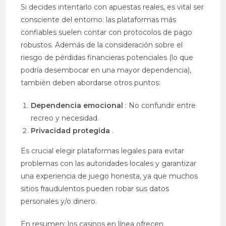
Si decides intentarlo con apuestas reales, es vital ser
consciente del entorno: las plataformas más
confiables suelen contar con protocolos de pago
robustos. Además de la consideración sobre el
riesgo de pérdidas financieras potenciales (lo que
podría desembocar en una mayor dependencia),
también deben abordarse otros puntos:
Dependencia emocional
: No confundir entre
recreo y necesidad.
Privacidad protegida
.
Es crucial elegir plataformas legales para evitar
problemas con las autoridades locales y garantizar
una experiencia de juego honesta, ya que muchos
sitios fraudulentos pueden robar sus datos
personales y/o dinero.
En resumen: los casinos en línea ofrecen