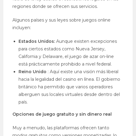
regiones donde se ofrecen sus servicios.
Algunos países y sus leyes sobre juegos online
incluyen:
Estados Unidos:
Aunque existen excepciones
para ciertos estados como Nueva Jersey,
California y Delaware, el juego de azar on-line
está prácticamente prohibido a nivel federal.
Reino Unido
: Aquí existe una visión más liberal
hacia la legalidad del casino en línea. El gobierno
británico ha permitido que varios operadores
alberguen sus locales virtuales desde dentro del
país.
Opciones de juego gratuito y sin dinero real
Muy a menudo, las plataformas ofrecen tanto
modos gratuitos como versiones monetizadas, lo