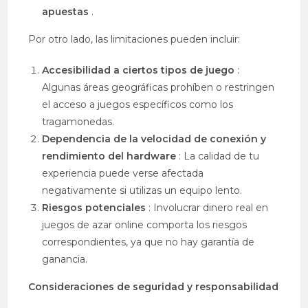
apuestas
.
Por otro lado, las limitaciones pueden incluir:
Accesibilidad a ciertos tipos de juego
:
Algunas áreas geográficas prohíben o restringen
el acceso a juegos específicos como los
tragamonedas.
Dependencia de la velocidad de conexión y
rendimiento del hardware
: La calidad de tu
experiencia puede verse afectada
negativamente si utilizas un equipo lento.
Riesgos potenciales
: Involucrar dinero real en
juegos de azar online comporta los riesgos
correspondientes, ya que no hay garantía de
ganancia.
Consideraciones de seguridad y responsabilidad