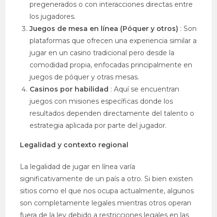
pregenerados o con interacciones directas entre
los jugadores.
Juegos de mesa en línea (Póquer y otros)
: Son
plataformas que ofrecen una experiencia similar a
jugar en un casino tradicional pero desde la
comodidad propia, enfocadas principalmente en
juegos de póquer y otras mesas.
Casinos por habilidad
: Aquí se encuentran
juegos con misiones específicas donde los
resultados dependen directamente del talento o
estrategia aplicada por parte del jugador.
Legalidad y contexto regional
La legalidad de jugar en línea varía
significativamente de un país a otro. Si bien existen
sitios como el que nos ocupa actualmente, algunos
son completamente legales mientras otros operan
fuera de la ley debido a restricciones legales en las