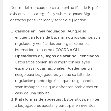
Dentro del mercado de casino online fóra de España
existen varias categorías y sub-categorías. Algunas
destacan por su calidad y servicio al jugador:
Casinos en línea regulados
: Aunque se
encuentran fuera de España, algunos casinos son
regulados y verificados por organizaciones
internacionales como eCOGRA o GLI.
Operadores de juegos de azar no licenciados
:
Estos sitios operan sin cumplir con las leyes
españolas ni otras nacionales. Pueden ser un
riesgo para los jugadores, ya que su falta de
regulación puede significar que sus ganancias
sean impagables o que enfrenten problemas en
caso de una disputa.
Plataformas de apuestas
: Estos sitios permiten
a los jugadores apostar y participar en eventos