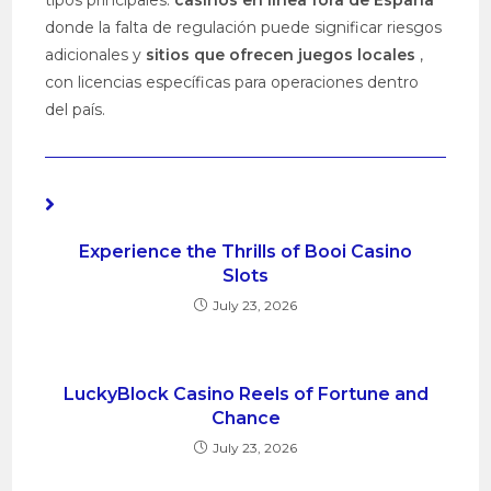
tipos principales:
casinos en línea fóra de España
donde la falta de regulación puede significar riesgos
adicionales y
sitios que ofrecen juegos locales
,
con licencias específicas para operaciones dentro
del país.
YOU MIGHT ALSO LIKE
Experience the Thrills of Booi Casino
Slots
July 23, 2026
LuckyBlock Casino Reels of Fortune and
Chance
July 23, 2026