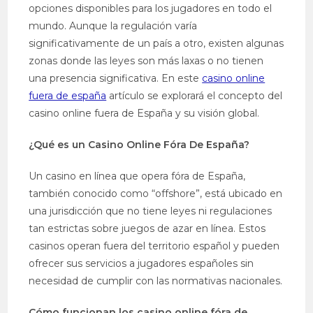
opciones disponibles para los jugadores en todo el
mundo. Aunque la regulación varía
significativamente de un país a otro, existen algunas
zonas donde las leyes son más laxas o no tienen
una presencia significativa. En este
casino online
fuera de españa
artículo se explorará el concepto del
casino online fuera de España y su visión global.
¿Qué es un Casino Online Fóra De España?
Un casino en línea que opera fóra de España,
también conocido como “offshore”, está ubicado en
una jurisdicción que no tiene leyes ni regulaciones
tan estrictas sobre juegos de azar en línea. Estos
casinos operan fuera del territorio español y pueden
ofrecer sus servicios a jugadores españoles sin
necesidad de cumplir con las normativas nacionales.
Cómo funcionan los casino online fóra de