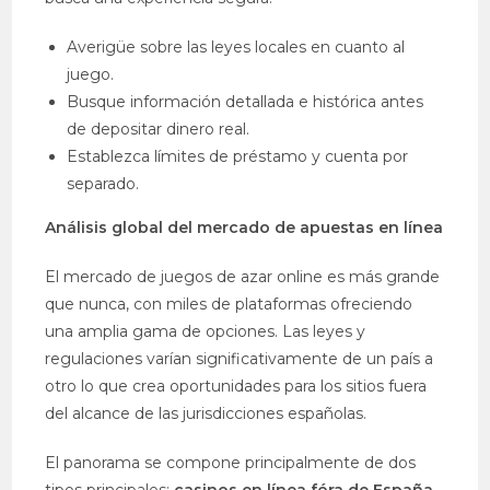
Averigüe sobre las leyes locales en cuanto al
juego.
Busque información detallada e histórica antes
de depositar dinero real.
Establezca límites de préstamo y cuenta por
separado.
Análisis global del mercado de apuestas en línea
El mercado de juegos de azar online es más grande
que nunca, con miles de plataformas ofreciendo
una amplia gama de opciones. Las leyes y
regulaciones varían significativamente de un país a
otro lo que crea oportunidades para los sitios fuera
del alcance de las jurisdicciones españolas.
El panorama se compone principalmente de dos