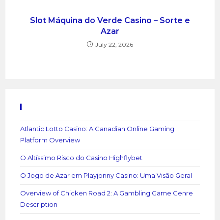
Slot Máquina do Verde Casino – Sorte e
Azar
July 22, 2026
Recent Posts
Atlantic Lotto Casino: A Canadian Online Gaming
Platform Overview
O Altíssimo Risco do Casino Highflybet
O Jogo de Azar em Playjonny Casino: Uma Visão Geral
Overview of Chicken Road 2: A Gambling Game Genre
Description