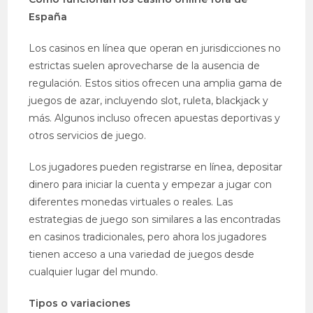
España
Los casinos en línea que operan en jurisdicciones no
estrictas suelen aprovecharse de la ausencia de
regulación. Estos sitios ofrecen una amplia gama de
juegos de azar, incluyendo slot, ruleta, blackjack y
más. Algunos incluso ofrecen apuestas deportivas y
otros servicios de juego.
Los jugadores pueden registrarse en línea, depositar
dinero para iniciar la cuenta y empezar a jugar con
diferentes monedas virtuales o reales. Las
estrategias de juego son similares a las encontradas
en casinos tradicionales, pero ahora los jugadores
tienen acceso a una variedad de juegos desde
cualquier lugar del mundo.
Tipos o variaciones