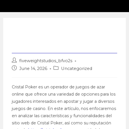
Juegos de Azar en Cristal
Poker
Post
fiveweightstudios_bfvo2s
author:
Post
Post
June 14, 2026
Uncategorized
published:
category:
Cristal Poker es un operador de juegos de azar
online que ofrece una variedad de opciones para los
jugadores interesados en apostar y jugar a diversos
juegos de casino. En este artículo, nos enfocaremos
en analizar las características y funcionalidades del
sitio web de Cristal Poker, así como su reputación