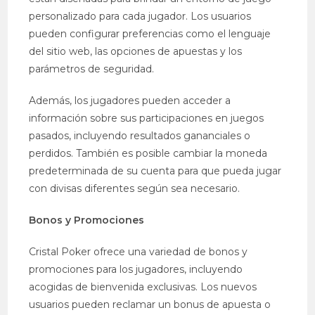
personalizado para cada jugador. Los usuarios
pueden configurar preferencias como el lenguaje
del sitio web, las opciones de apuestas y los
parámetros de seguridad.
Además, los jugadores pueden acceder a
información sobre sus participaciones en juegos
pasados, incluyendo resultados gananciales o
perdidos. También es posible cambiar la moneda
predeterminada de su cuenta para que pueda jugar
con divisas diferentes según sea necesario.
Bonos y Promociones
Cristal Poker ofrece una variedad de bonos y
promociones para los jugadores, incluyendo
acogidas de bienvenida exclusivas. Los nuevos
usuarios pueden reclamar un bonus de apuesta o