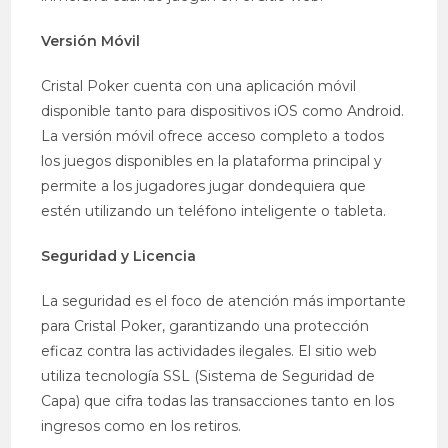
Versión Móvil
Cristal Poker cuenta con una aplicación móvil
disponible tanto para dispositivos iOS como Android.
La versión móvil ofrece acceso completo a todos
los juegos disponibles en la plataforma principal y
permite a los jugadores jugar dondequiera que
estén utilizando un teléfono inteligente o tableta.
Seguridad y Licencia
La seguridad es el foco de atención más importante
para Cristal Poker, garantizando una protección
eficaz contra las actividades ilegales. El sitio web
utiliza tecnología SSL (Sistema de Seguridad de
Capa) que cifra todas las transacciones tanto en los
ingresos como en los retiros.