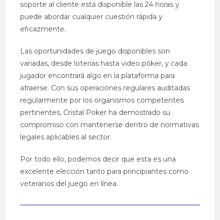
soporte al cliente está disponible las 24 horas y
puede abordar cualquier cuestión rápida y
eficazmente.
Las oportunidades de juego disponibles son
variadas, desde loterías hasta video póker, y cada
jugador encontrará algo en la plataforma para
atraerse. Con sus operaciones regulares auditadas
regularmente por los organismos competentes
pertinentes, Cristal Poker ha demostrado su
compromiso con mantenerse dentro de normativas
legales aplicables al sector.
Por todo ello, podemos decir que esta es una
excelente elección tanto para principiantes como
veteranos del juego en línea.