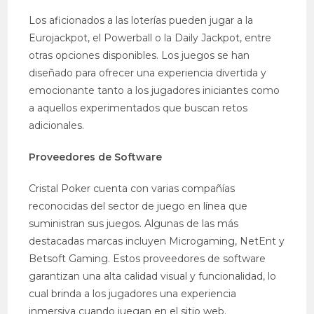
Los aficionados a las loterías pueden jugar a la
Eurojackpot, el Powerball o la Daily Jackpot, entre
otras opciones disponibles. Los juegos se han
diseñado para ofrecer una experiencia divertida y
emocionante tanto a los jugadores iniciantes como
a aquellos experimentados que buscan retos
adicionales.
Proveedores de Software
Cristal Poker cuenta con varias compañías
reconocidas del sector de juego en línea que
suministran sus juegos. Algunas de las más
destacadas marcas incluyen Microgaming, NetEnt y
Betsoft Gaming. Estos proveedores de software
garantizan una alta calidad visual y funcionalidad, lo
cual brinda a los jugadores una experiencia
inmersiva cuando juegan en el sitio web.