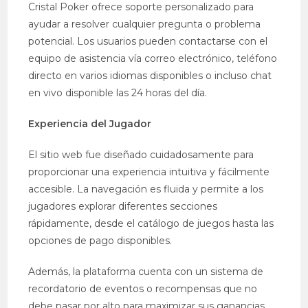
Cristal Poker ofrece soporte personalizado para
ayudar a resolver cualquier pregunta o problema
potencial. Los usuarios pueden contactarse con el
equipo de asistencia vía correo electrónico, teléfono
directo en varios idiomas disponibles o incluso chat
en vivo disponible las 24 horas del día.
Experiencia del Jugador
El sitio web fue diseñado cuidadosamente para
proporcionar una experiencia intuitiva y fácilmente
accesible. La navegación es fluida y permite a los
jugadores explorar diferentes secciones
rápidamente, desde el catálogo de juegos hasta las
opciones de pago disponibles.
Además, la plataforma cuenta con un sistema de
recordatorio de eventos o recompensas que no
debe pasar por alto para maximizar sus ganancias.