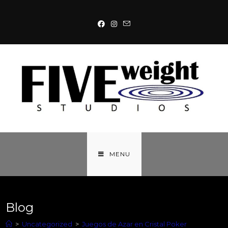
Skip
to
content
MENU
Blog
>
Uncategorized
>
Juegos de Azar en Cristal Poker