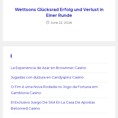
Wettsons Glücksrad Erfolg und Verlust in
Einer Runde
June 22, 2026
Recent Posts
La Experiencia de Azar en Browinner Casino
Jugadas con dulzura en Candyspinz Casino
O Fim é uma Nova Rodada no Jogo da Fortuna em
Gambloria Casino.
El Exclusivo Juego De Slot En La Casa De Apostas
Betonred Casino