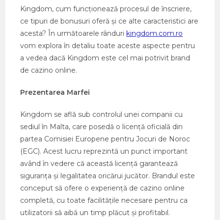
Kingdom, cum funcționează procesul de înscriere,
ce tipuri de bonusuri oferă și ce alte caracteristici are
acesta? În următoarele rânduri
kingdom.com.ro
vom explora în detaliu toate aceste aspecte pentru
a vedea dacă Kingdom este cel mai potrivit brand
de cazino online.
Prezentarea Marfei
Kingdom se află sub controlul unei companii cu
sediul în Malta, care posedă o licență oficială din
partea Comisiei Europene pentru Jocuri de Noroc
(EGC). Acest lucru reprezintă un punct important
având în vedere că această licență garantează
siguranța și legalitatea oricărui jucător. Brandul este
conceput să ofere o experiență de cazino online
completă, cu toate facilitățile necesare pentru ca
utilizatorii să aibă un timp plăcut și profitabil.