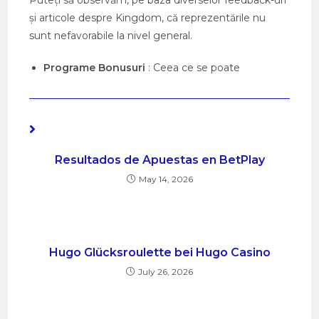
Puteți să observăm, pe baza diverselor feedback-uri
și articole despre Kingdom, că reprezentările nu
sunt nefavorabile la nivel general.
Programe Bonusuri
: Ceea ce se poate
YOU MIGHT ALSO LIKE
Resultados de Apuestas en BetPlay
May 14, 2026
Hugo Glücksroulette bei Hugo Casino
July 26, 2026