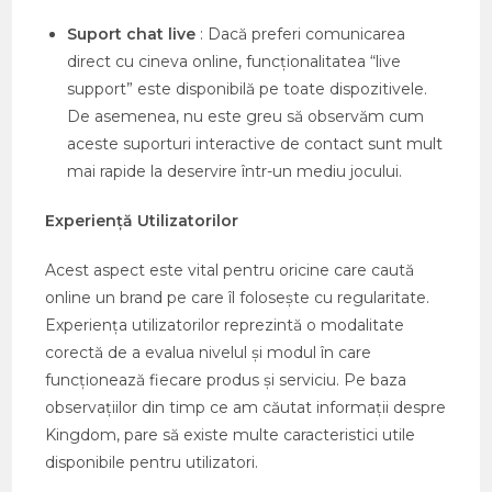
Suport chat live
: Dacă preferi comunicarea
direct cu cineva online, funcționalitatea “live
support” este disponibilă pe toate dispozitivele.
De asemenea, nu este greu să observăm cum
aceste suporturi interactive de contact sunt mult
mai rapide la deservire într-un mediu jocului.
Experiență Utilizatorilor
Acest aspect este vital pentru oricine care caută
online un brand pe care îl folosește cu regularitate.
Experiența utilizatorilor reprezintă o modalitate
corectă de a evalua nivelul și modul în care
funcționează fiecare produs și serviciu. Pe baza
observațiilor din timp ce am căutat informații despre
Kingdom, pare să existe multe caracteristici utile
disponibile pentru utilizatori.