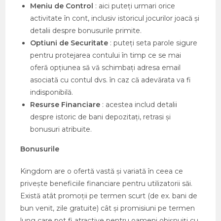
Meniu de Control
: aici puteți urmari orice
activitate în cont, inclusiv istoricul jocurilor joacă și
detalii despre bonusurile primite.
Optiuni de Securitate
: puteți seta parole sigure
pentru protejarea contului în timp ce se mai
oferă opțiunea să vă schimbați adresa email
asociată cu contul dvs. în caz că adevărata va fi
indisponibilă.
Resurse Financiare
: acestea includ detalii
despre istoric de bani depozitați, retrasi și
bonusuri atribuite.
Bonusurile
Kingdom are o ofertă vastă și variată în ceea ce
privește beneficiile financiare pentru utilizatorii săi.
Există atât promoții pe termen scurt (de ex. bani de
bun venit, zile gratuite) cât și promisiuni pe termen
lung care pot fi atractive pentru oameni obișnuiți cu