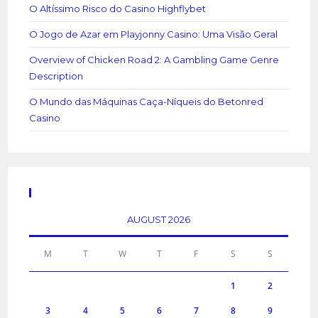
O Altíssimo Risco do Casino Highflybet
O Jogo de Azar em Playjonny Casino: Uma Visão Geral
Overview of Chicken Road 2: A Gambling Game Genre
Description
O Mundo das Máquinas Caça-Níqueis do Betonred
Casino
Calendar
AUGUST 2026
M
T
W
T
F
S
S
1
2
3
4
5
6
7
8
9