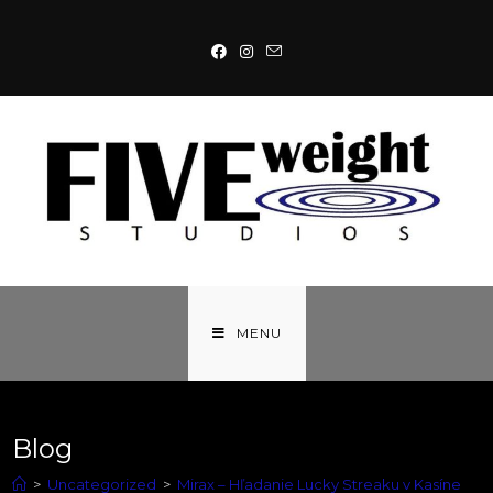
Skip
to
content
MENU
Blog
>
Uncategorized
>
Mirax – Hľadanie Lucky Streaku v Kasíne