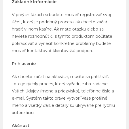
Základné Informácie
V prvých fázach si budete musieť registrovať svoj
účet, ktorý je podobný procesu ak chcete začať
hradiť v inom kasíne. Ak máte otázku alebo sa
neviete rozhodnúť či s týmto produktom počítate
pokračovať a vyriešiť konkrétne problémy budete
musieť kontaktovať klientovskú podporu.
Prihlasenie
Ak chcete začať na aktivách, musíte sa prihlásiliť.
Toto je rýchly proces, ktorý vyžaduje iba zadanie
Vašich údajov (meno a priezvisko), telefónne číslo a
e-mail. Systém takto práve vytvorí Vaše profilné
meno a všetky ďalšie detaily sú ukrývane pre rýchlu
autorizáciu.
Akčnosť