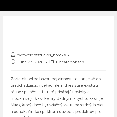
Mirax – Hľadanie Lucky
Streaku v Kasíne
Post
fiveweightstudios_bfvo2s
author:
Post
Post
June 23, 2026
Uncategorized
published:
category:
Začiatok online hazardnej činnosti sa datuje už do
predchádziacich dekád, ale aj dnes stále existujú
rôzne spoločnosti, ktoré prinášajú novinky a
modernizujú klasické hry. Jedným z týchto kasín je
Mirax, ktorý chce byť vďačný svetu hazardných hier
a ponúka široké spektrum služieb a produktov pre