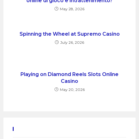
online di gioco e intrattenimento?
May 28, 2026
Spinning the Wheel at Supremo Casino
July 26, 2026
Playing on Diamond Reels Slots Online
Casino
May 20, 2026
Recent Posts