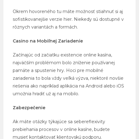
Okrem hovoreného tu máte možnosť stiahnuť si aj
sofistikovanejšie verzie hier. Niekedy sú dostupné v
rôznych variantách a formách.
Casino na Mobiľnej Zariadeníe
Začínajúc od začiatku existencie online kasína,
najväčším problémom bolo zníženie používanej
pamäte a spustenie hry. Hoci pre mobilné
zariadenia to bola vždy veľká výzva, niektoré novšie
riešenia ako napríklad aplikácia na Android alebo iOS
umožnia hradiť už aj na mobilo.
Zabezpečenie
Ak máte otázky týkajúce sa sebereflexivity
prebiehania procesov v online kasíne, budete
musieť kontaktovať klientovskú podporu.