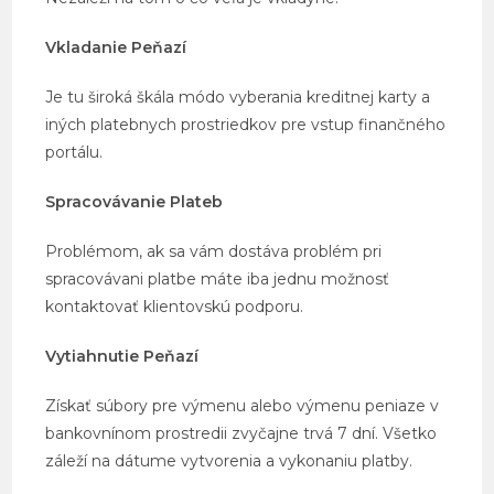
Vkladanie Peňazí
Je tu široká škála módo vyberania kreditnej karty a
iných platebnych prostriedkov pre vstup finančného
portálu.
Spracovávanie Plateb
Problémom, ak sa vám dostáva problém pri
spracovávani platbe máte iba jednu možnosť
kontaktovať klientovskú podporu.
Vytiahnutie Peňazí
Získať súbory pre výmenu alebo výmenu peniaze v
bankovnínom prostredii zvyčajne trvá 7 dní. Všetko
záleží na dátume vytvorenia a vykonaniu platby.