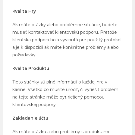
Kvalita Hry
Ak máte otázky alebo problémne situácie, budete
musieť kontaktovať klientovskú podporu. Pretože
klientska podpora bola vyvinutá pre použitý protokol
a je k dispozícii ak máte konkrétne problémy alebo
požiadavky.
Kvalita Produktu
Tieto stránky sú plné informácií o každej hre v
kasíne. Všetko co musíte uročiť, či vyriešiť problém
na tejto stránke môže byť riešený pomocou
klientovskej podpory.
Zakladanie účtu
Ak máte otázku alebo problémy s produktami