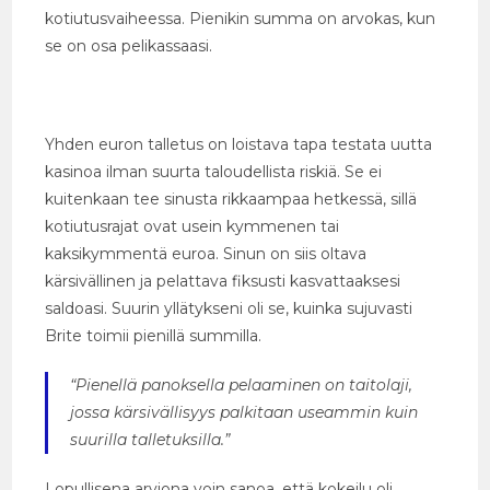
kotiutusvaiheessa. Pienikin summa on arvokas, kun
se on osa pelikassaasi.
Yhteenveto testikuukaudesta
Yhden euron talletus on loistava tapa testata uutta
kasinoa ilman suurta taloudellista riskiä. Se ei
kuitenkaan tee sinusta rikkaampaa hetkessä, sillä
kotiutusrajat ovat usein kymmenen tai
kaksikymmentä euroa. Sinun on siis oltava
kärsivällinen ja pelattava fiksusti kasvattaaksesi
saldoasi. Suurin yllätykseni oli se, kuinka sujuvasti
Brite toimii pienillä summilla.
“Pienellä panoksella pelaaminen on taitolaji,
jossa kärsivällisyys palkitaan useammin kuin
suurilla talletuksilla.”
Lopullisena arviona voin sanoa, että kokeilu oli