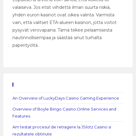
valaiseva. Jos etsit viihdettä ilman suurta riskiä,
yhden euron kasinot ovat oikea valinta. Varmista
vain, että valitset ETA-alueen kasinon, jotta voitot
pysyvät verovapaina. Tämä tekee pelaamisesta
nautinnollisempaa ja säästää sinut turhalta
paperityöltä.
Recent Posts
An Overview of LuckyDays Casino Gaming Experience
Overview of Boyle Bingo Casino Online Services and
Features.
Am testat procesul de retragere la JSlotz Casino si
rezultatele obtinute