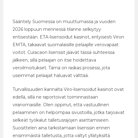
Verotus ja turvallisuus
Sääntely Suomessa on muuttumassa ja vuoden
2026 loppuun mennessä tilanne selkiytyy
entisestään. ETA-lisensoidut kasinot, erityisesti Viron
EMTA, takaavat suomalaisille pelaajille verovapaat
voitot. Curacaon lisenssit jäävät tässä suhteessa
jälkeen, sillä pelaajan on itse hoidettava
veroilmoitukset. Tämä on raskas prosessi, jota
useimmat pelaajat haluavat välttää.
Turvallisuuden kannalta Viro-lisensoidut kasinot ovat
edellä, sillä ne raportoivat toiminnastaan
viranomaisille. Olen oppinut, että vastuullinen
pelaaminen on helpompaa sivustoilla, jotka tarjoavat
selkeät työkalut talletusrajojen asettamiseen.
Suosittelen aina tarkistamaan lisenssin ennen
ensimmäistä talletusta, jotta vältyt yllätyksiltä