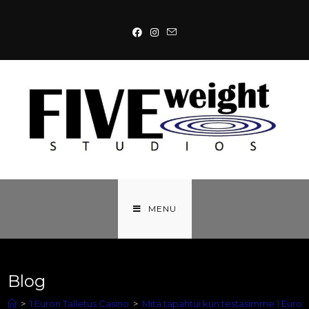
Skip
to
content
MENU
Blog
>
1 Euron Talletus Casino
>
Mitä tapahtui kun testasimme 1 Euro