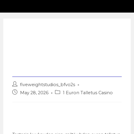
Mitä tapahtui kun
testasimme 1 Euron
Talletus Casinoa
kuukauden ajan
Post
fiveweightstudios_bfvo2s
author:
Post
Post
May 28, 2026
1 Euron Talletus Casino
published:
category:
Kokemuksia yhden euron
talletuksista