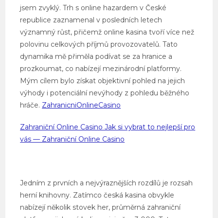
jsem zvyklý. Trh s online hazardem v České
republice zaznamenal v posledních letech
významný růst, přičemž online kasina tvoří více než
polovinu celkových příjmů provozovatelů. Tato
dynamika mě přiměla podívat se za hranice a
prozkoumat, co nabízejí mezinárodní platformy.
Mým cílem bylo získat objektivní pohled na jejich
výhody i potenciální nevýhody z pohledu běžného
hráče.
ZahranicniOnlineCasino
Zahraniční Online Casino Jak si vybrat to nejlepší pro
vás — Zahraniční Online Casino
Široká nabídka her a bonusů
Jedním z prvních a nejvýraznějších rozdílů je rozsah
herní knihovny. Zatímco česká kasina obvykle
nabízejí několik stovek her, průměrná zahraniční