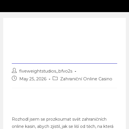
Moje zkušenost se
zahraničním online
kasinem jako běžný hráč
Post
fiveweightstudios_bfvo2s
author:
Post
Post
May 25, 2026
Zahraniční Online Casino
published:
category:
Zahraniční online kasina: Mé
zkušenosti a postřehy
Rozhodl jsem se prozkoumat svět zahraničních
online kasin, abych zjistil, jak se liší od těch, na která