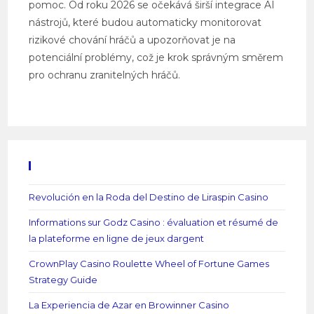
pomoc. Od roku 2026 se očekává širší integrace AI
nástrojů, které budou automaticky monitorovat
rizikové chování hráčů a upozorňovat je na
potenciální problémy, což je krok správným směrem
pro ochranu zranitelných hráčů.
Recent Posts
Revolución en la Roda del Destino de Liraspin Casino
Informations sur Godz Casino : évaluation et résumé de
la plateforme en ligne de jeux dargent
CrownPlay Casino Roulette Wheel of Fortune Games
Strategy Guide
La Experiencia de Azar en Browinner Casino