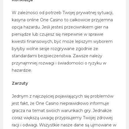
W zależności od potrzeb Twojej prywatnej sytuacji,
kasyna online One Casino to całkowicie przyjemna
opcja hazardu. Jeśli jesteś przeciwnikiem gier na
pieniądze lub czujesz się niepewnie w sprawie
kwestii finansowych, być może lepszym wyborem
byłyby wolne sesje rozgrywane zgodnie ze
standardami bezpieczeństwa. Zawsze należy
przynajmniej rozwagi i świadomości o ryzyku w
hazardzie.
Zarzuty
Jednym z najczęściej pojawiających się problemów
jest fakt, że One Casino nieprawidłowo informuje
gracza na temat swoich warunkach gry. Jednakże
coraz większą uwagę przypisujemy Twojej zdrowej
racji i odwagi. Wszystkie nasze dane są ujmowane w