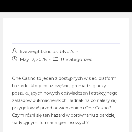
One Casino
Post
fiveweightstudios_bfvo2s
author:
Post
Post
May 12, 2026
Uncategorized
published:
category:
One Casino to jeden z dostępnych w sieci platform
hazardu, który coraz częściej gromadzi graczy
poszukujących nowych doświadczeń i atrakcyjnego
zakładów bukmacherskich. Jednak na co należy się
przygotować przed odwiedzeniem One Casino?
Czym różni się ten hazard w porównaniu z bardziej
tradycyjnymi formami gier losowych?