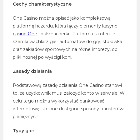
Cechy charakterystyczne
One Casino można opisać jako kompleksową
platformę hazardu, która łączy elementy kasyno
casino One
i bukmacherki. Platforma ta oferuje
szeroki wachlarz gier automatów do gry, stołówka
oraz zakładów sportowych na różne imprezy, od
piłki nożnej po wyścigi koni.
Zasady działania
Podstawową zasadę działania One Casino stanowi
to, że użytkownik musi założyć konto w serwisie. W
celu tego można wykorzystać bankowość
internetową lub inne dostępne sposoby transferów
pieniężnych.
Typy gier