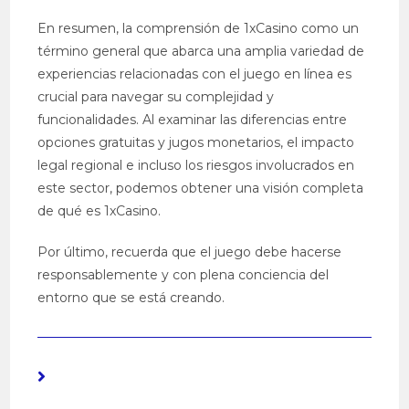
En resumen, la comprensión de 1xCasino como un
término general que abarca una amplia variedad de
experiencias relacionadas con el juego en línea es
crucial para navegar su complejidad y
funcionalidades. Al examinar las diferencias entre
opciones gratuitas y jugos monetarios, el impacto
legal regional e incluso los riesgos involucrados en
este sector, podemos obtener una visión completa
de qué es 1xCasino.
Por último, recuerda que el juego debe hacerse
responsablemente y con plena conciencia del
entorno que se está creando.
YOU MIGHT ALSO LIKE