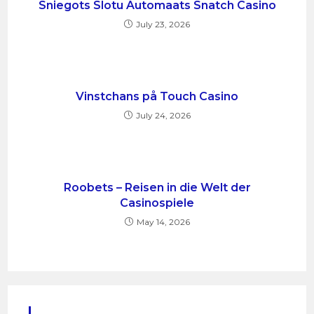
Sniegots Slotu Automaats Snatch Casino
July 23, 2026
Vinstchans på Touch Casino
July 24, 2026
Roobets – Reisen in die Welt der
Casinospiele
May 14, 2026
Recent Posts