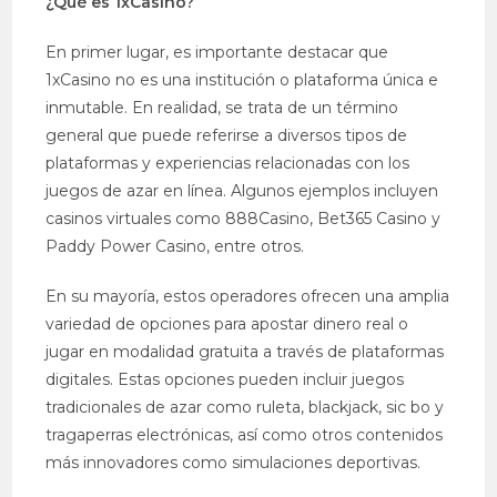
¿Qué es 1xCasino?
En primer lugar, es importante destacar que
1xCasino no es una institución o plataforma única e
inmutable. En realidad, se trata de un término
general que puede referirse a diversos tipos de
plataformas y experiencias relacionadas con los
juegos de azar en línea. Algunos ejemplos incluyen
casinos virtuales como 888Casino, Bet365 Casino y
Paddy Power Casino, entre otros.
En su mayoría, estos operadores ofrecen una amplia
variedad de opciones para apostar dinero real o
jugar en modalidad gratuita a través de plataformas
digitales. Estas opciones pueden incluir juegos
tradicionales de azar como ruleta, blackjack, sic bo y
tragaperras electrónicas, así como otros contenidos
más innovadores como simulaciones deportivas.