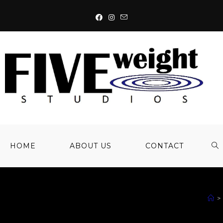
HOME
ABOUT US
CONTACT
>