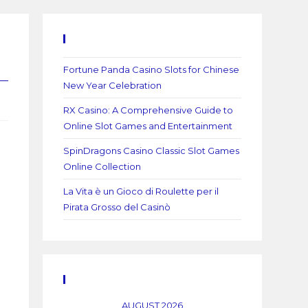
Recent Posts
Fortune Panda Casino Slots for Chinese
New Year Celebration
RX Casino: A Comprehensive Guide to
Online Slot Games and Entertainment
SpinDragons Casino Classic Slot Games
Online Collection
La Vita è un Gioco di Roulette per il
Pirata Grosso del Casinò
Calendar
AUGUST 2026