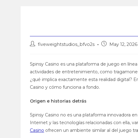
¿Qué es Spinsy Cas
Post
Post
fiveweightstudios_bfvo2s
May 12, 2026
author:
published:
Spinsy Casino es una plataforma de juego en línea 
actividades de entretenimiento, como tragamoneda
¿qué implica exactamente esta realidad digital? En 
Casino y cómo funciona a fondo.
Origen e historias detrás
Spinsy Casino no es una plataforma innovadora en 
Internet y las tecnologías relacionadas con ella, 
Casino
ofrecen un ambiente similar al del juego trad