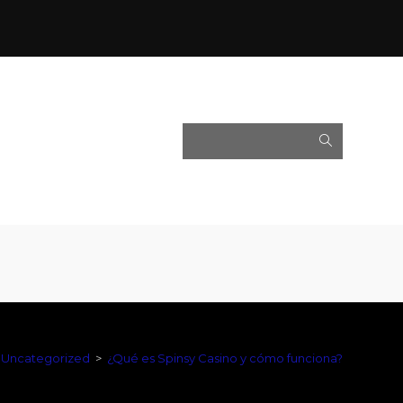
Uncategorized
>
¿Qué es Spinsy Casino y cómo funciona?