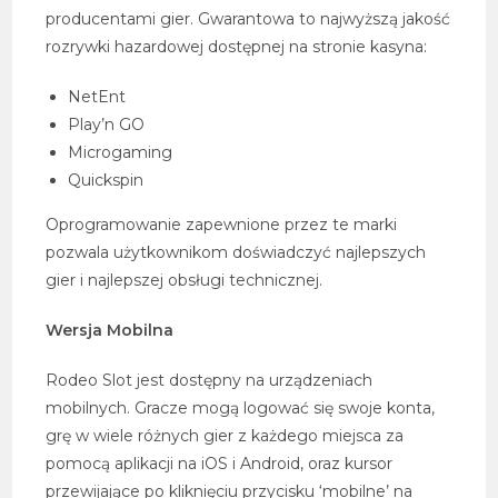
producentami gier. Gwarantowa to najwyższą jakość
rozrywki hazardowej dostępnej na stronie kasyna:
NetEnt
Play’n GO
Microgaming
Quickspin
Oprogramowanie zapewnione przez te marki
pozwala użytkownikom doświadczyć najlepszych
gier i najlepszej obsługi technicznej.
Wersja Mobilna
Rodeo Slot jest dostępny na urządzeniach
mobilnych. Gracze mogą logować się swoje konta,
grę w wiele różnych gier z każdego miejsca za
pomocą aplikacji na iOS i Android, oraz kursor
przewijające po kliknięciu przycisku ‘mobilne’ na