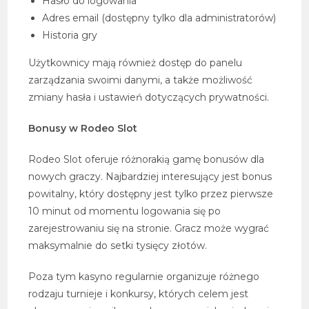
Hasło do logowania
Adres email (dostępny tylko dla administratorów)
Historia gry
Użytkownicy mają również dostęp do panelu
zarządzania swoimi danymi, a także możliwość
zmiany hasła i ustawień dotyczących prywatności.
Bonusy w Rodeo Slot
Rodeo Slot oferuje różnorakią gamę bonusów dla
nowych graczy. Najbardziej interesujący jest bonus
powitalny, który dostępny jest tylko przez pierwsze
10 minut od momentu logowania się po
zarejestrowaniu się na stronie. Gracz może wygrać
maksymalnie do setki tysięcy złotów.
Poza tym kasyno regularnie organizuje różnego
rodzaju turnieje i konkursy, których celem jest