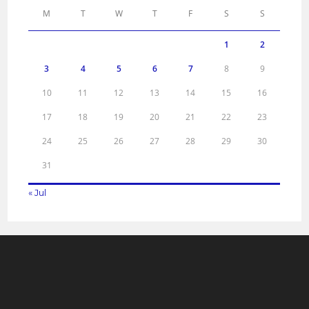
M
T
W
T
F
S
S
1
2
3
4
5
6
7
8
9
10
11
12
13
14
15
16
17
18
19
20
21
22
23
24
25
26
27
28
29
30
31
« Jul