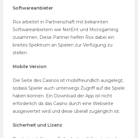
Softwareanbieter
Rox arbeitet in Partnerschaft mit bekannten
Softwareanbietern wie NetEnt und Microgaming
zusammen. Diese Partner helfen Rox dabei ein
breites Spektrum an Spielen zur Verfügung zu
stellen.
Mobile Version
Die Seite des Casinos ist mobilfreundlich ausgelegt,
sodass Spieler auch unterwegs Zugriff auf die Spiele
haben können. Ein Download der App ist nicht
erforderlich da das Casino durch eine Webseite
ausgewertet wird und diese überall zugänglich ist.
Sicherheit und Lizenz