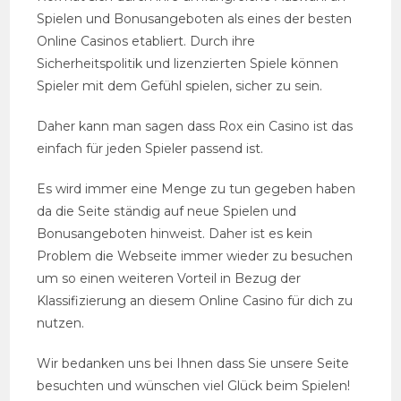
Spielen und Bonusangeboten als eines der besten
Online Casinos etabliert. Durch ihre
Sicherheitspolitik und lizenzierten Spiele können
Spieler mit dem Gefühl spielen, sicher zu sein.
Daher kann man sagen dass Rox ein Casino ist das
einfach für jeden Spieler passend ist.
Es wird immer eine Menge zu tun gegeben haben
da die Seite ständig auf neue Spielen und
Bonusangeboten hinweist. Daher ist es kein
Problem die Webseite immer wieder zu besuchen
um so einen weiteren Vorteil in Bezug der
Klassifizierung an diesem Online Casino für dich zu
nutzen.
Wir bedanken uns bei Ihnen dass Sie unsere Seite
besuchten und wünschen viel Glück beim Spielen!