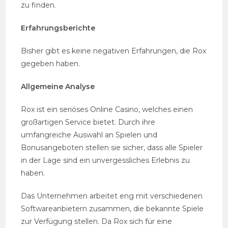
zu finden.
Erfahrungsberichte
Bisher gibt es keine negativen Erfahrungen, die Rox
gegeben haben.
Allgemeine Analyse
Rox ist ein seriöses Online Casino, welches einen
großartigen Service bietet. Durch ihre
umfangreiche Auswahl an Spielen und
Bonusangeboten stellen sie sicher, dass alle Spieler
in der Lage sind ein unvergessliches Erlebnis zu
haben.
Das Unternehmen arbeitet eng mit verschiedenen
Softwareanbietern zusammen, die bekannte Spiele
zur Verfügung stellen. Da Rox sich für eine