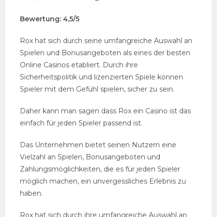
Bewertung: 4,5/5
Rox hat sich durch seine umfangreiche Auswahl an
Spielen und Bonusangeboten als eines der besten
Online Casinos etabliert. Durch ihre
Sicherheitspolitik und lizenzierten Spiele können
Spieler mit dem Gefühl spielen, sicher zu sein.
Daher kann man sagen dass Rox ein Casino ist das
einfach für jeden Spieler passend ist.
Das Unternehmen bietet seinen Nutzern eine
Vielzahl an Spielen, Bonusangeboten und
Zahlungsmöglichkeiten, die es für jeden Spieler
möglich machen, ein unvergessliches Erlebnis zu
haben.
Rox hat sich durch ihre umfangreiche Auswahl an