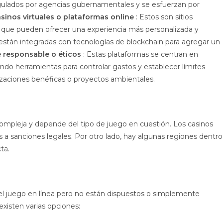
egulados por agencias gubernamentales y se esfuerzan por
sinos virtuales o plataformas online
: Estos son sitios
 que pueden ofrecer una experiencia más personalizada y
están integradas con tecnologías de blockchain para agregar un
 responsable o éticos
: Estas plataformas se centran en
ndo herramientas para controlar gastos y establecer límites
zaciones benéficas o proyectos ambientales.
 compleja y depende del tipo de juego en cuestión. Los casinos
s a sanciones legales. Por otro lado, hay algunas regiones dentro
ta.
del juego en línea pero no están dispuestos o simplemente
existen varias opciones: