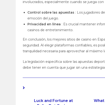
involucrados, especialmente cuando se juega con d
Control sobre las apuestas
: Los jugadores de
emoción del juego.
Privacidad en línea
: Es crucial mantener info
casinos de entretenimiento.
En conclusión, los mejores sitios de casino en Esp
seguridad. Al elegir plataformas confiables, es po
tranquilidad necesaria para aprovechar al máximo la
La legislación específica sobre las apuestas depor
debe tener en cuenta que jugar sin una estrategia
YOU MIGHT ALSO LIKE
Luck and Fortune at
What 