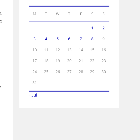
o,
M
T
W
T
F
S
S
ad
1
2
3
4
5
6
7
8
9
10
11
12
13
14
15
16
17
18
19
20
21
22
23
24
25
26
27
28
29
30
31
e
« Jul