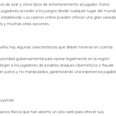
os de azar y otros tipos de entretenimiento al jugador. Estos
 los jugadores acceder a los juegos desde cualquier lugar del mund
establecida. Los casinos online pueden ofrecer una gran varied
ots y muchas otras opciones.
paña, hay algunas características que deben tenerse en cuenta:
a autoridad gubernamental para operar legalmente en la región.
eger a los jugadores de posibles ataques cibernéticos o fraude.
ser justos y no manipulados, garantizando una experiencia jugabl
cluyendo:
asinos físicos que han abierto un sitio web para ofrecer sus