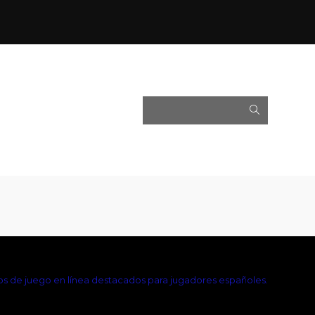
ios de juego en línea destacados para jugadores españoles.