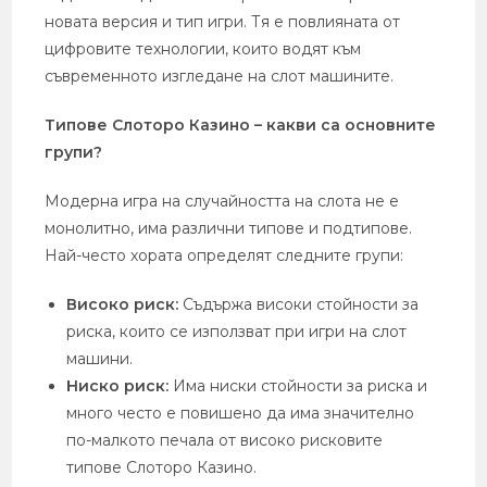
новата версия и тип игри. Тя е повлияната от
цифровите технологии, които водят към
съвременното изгледане на слот машините.
Типове Слоторо Казино – какви са основните
групи?
Модерна игра на случайността на слота не е
монолитно, има различни типове и подтипове.
Най-често хората определят следните групи:
Високо риск:
Съдържа високи стойности за
риска, които се използват при игри на слот
машини.
Ниско риск:
Има ниски стойности за риска и
много често е повишено да има значително
по-малкото печала от високо рисковите
типове Слоторо Казино.