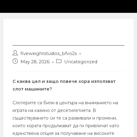
Slotoro Casino
Post
fiveweightstudios_bfvo2s
author:
Post
Post
May 28, 2026
Uncategorized
published:
category:
С каква цел и защо повече хора използват
слот машините?
Слотерите са били в центъра на вниманието на
играта на казино от десетилетиета. В
съществуването си те са развивали и промени,
които хората продължават да ги привличат като
единствена опция за получаване на високите