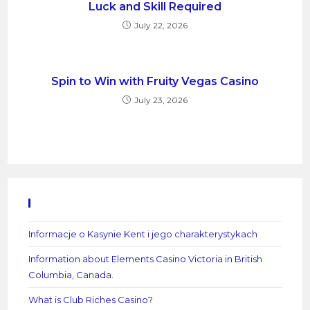
Luck and Skill Required
July 22, 2026
Spin to Win with Fruity Vegas Casino
July 23, 2026
Recent Posts
Informacje o Kasynie Kent i jego charakterystykach
Information about Elements Casino Victoria in British
Columbia, Canada.
What is Club Riches Casino?