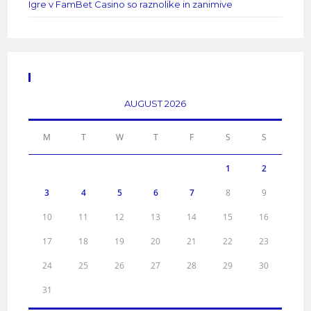
Igre v FamBet Casino so raznolike in zanimive
Calendar
AUGUST 2026
M
T
W
T
F
S
S
1
2
3
4
5
6
7
8
9
10
11
12
13
14
15
16
17
18
19
20
21
22
23
24
25
26
27
28
29
30
31