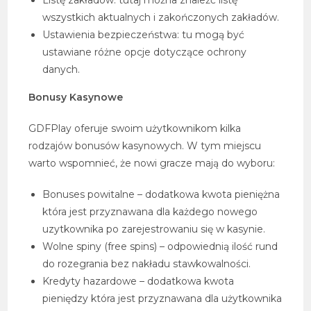
Listę zakładów: tutaj można znaleźć listę
wszystkich aktualnych i zakończonych zakładów.
Ustawienia bezpieczeństwa: tu mogą być
ustawiane różne opcje dotyczące ochrony
danych.
Bonusy Kasynowe
GDFPlay oferuje swoim użytkownikom kilka
rodzajów bonusów kasynowych. W tym miejscu
warto wspomnieć, że nowi gracze mają do wyboru:
Bonuses powitalne – dodatkowa kwota pieniężna
która jest przyznawana dla każdego nowego
uzytkownika po zarejestrowaniu się w kasynie.
Wolne spiny (free spins) – odpowiednią ilość rund
do rozegrania bez nakładu stawkowalności.
Kredyty hazardowe – dodatkowa kwota
pieniędzy która jest przyznawana dla użytkownika