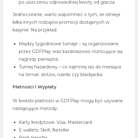
po uiszczeniu odpowiedniej kwoty od gracza.
Jednocześnie, warto wspomnieć o tym, że istnieje
kilka innych rodzajów promocji dostępnych w
kasynie. Na przykład:
Między tygodniowe turnaje – są organizowane
przez GDFPlay oraz każdorazowo różnicujące się
nagrody pieniężne.
Turniej hazardowy – co najmniej raz do miesiąca
na temat: slotów, ruletki czy blackjacka.
Płatności i Wypłaty
W kwestii płatności w GDFPlay mogą być używane
następujące metody:
Karty kredytowe: Visa, Mastercard
E-wallets: Skrill, Neteller.
Bank transfer