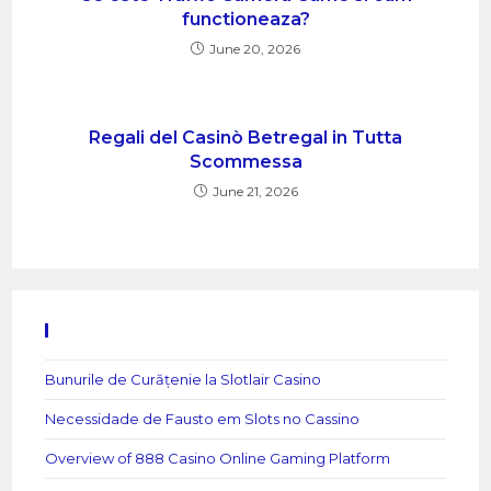
functioneaza?
June 20, 2026
Regali del Casinò Betregal in Tutta
Scommessa
June 21, 2026
Recent Posts
Bunurile de Curățenie la Slotlair Casino
Necessidade de Fausto em Slots no Cassino
Overview of 888 Casino Online Gaming Platform