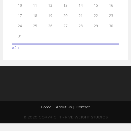
10
11
12
13
14
15
16
17
18
19
20
21
22
23
24
25
26
27
28
29
30
31
« Jul
Home
About Us
Contact
© 2020 COPYRIGHT - FIVE WEIGHT STUDIOS