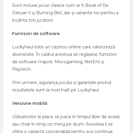
Sunt incluse jocuri clasice cum ar fi Book of Ra
Deluxe II și Burning Bet, dar și variante noi pentru a
încânta toți jucătorii.
Furnizori de software
Luckyhaul este un cazinou online care valorizează
diversitate. În cadrul acestuia se regăsesc furnizorii
de software majore: Microgaming, NetEnt și
Playtech.
Prin urmare, siguranța jocului și garanțiile privind
rezultatele sunt la nivel înalt pe Luckyhaul.
Versiune mobilă
Utilizatorilor le place să joace în timpul liber de acasă
sau chiar în timp ce merg pe drum. Acesteia li se
oferă o variantă convenabilă pentru a-și continua