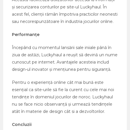
și securizarea conturilor pe site-ul Luckyhaul. În
acest fel, clienții rămân împotriva practicilor neonesti
sau necorespunzătoare în industria jocurilor online.
Performanțe
Începând cu momentul lansării sale iniiale până în
ziua de astăzi, Luckyhaul a reușit să devină un nume
cunoscut pe internet. Avantajele acesteia includ
design-ul inovator și mențiunea pentru siguranță.
Pentru o experiență online cât mai bună este
esențial ca site-urile să fie la curent cu cele mai noi
tendințe în domeniul jocurilor de noroc. Luckyhaul
nu se face nicio observanță și urmează tendințele
atât în materie de design cât si a dezvoltorilor.
Concluzii