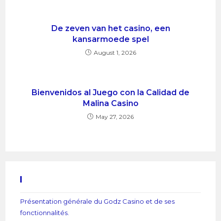
De zeven van het casino, een
kansarmoede spel
August 1, 2026
Bienvenidos al Juego con la Calidad de
Malina Casino
May 27, 2026
Recent Posts
Présentation générale du Godz Casino et de ses
fonctionnalités.