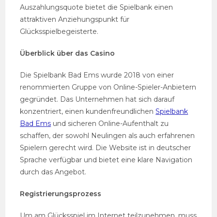
Auszahlungsquote bietet die Spielbank einen
attraktiven Anziehungspunkt für
Glücksspielbegeisterte.
Überblick über das Casino
Die Spielbank Bad Ems wurde 2018 von einer
renommierten Gruppe von Online-Spieler-Anbietern
gegründet. Das Unternehmen hat sich darauf
konzentriert, einen kundenfreundlichen
Spielbank
Bad Ems
und sicheren Online-Aufenthalt zu
schaffen, der sowohl Neulingen als auch erfahrenen
Spielern gerecht wird. Die Website ist in deutscher
Sprache verfügbar und bietet eine klare Navigation
durch das Angebot.
Registrierungsprozess
Um am Glücksspiel im Internet teilzunehmen, muss