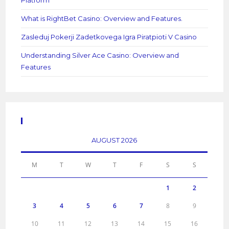
Platform
What is RightBet Casino: Overview and Features.
Zasleduj Pokerji Zadetkovega Igra Piratpioti V Casino
Understanding Silver Ace Casino: Overview and
Features
Calendar
AUGUST 2026
M
T
W
T
F
S
S
1
2
3
4
5
6
7
8
9
10
11
12
13
14
15
16