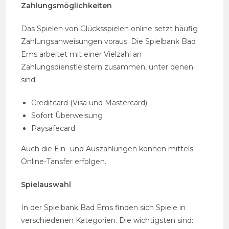
Zahlungsmöglichkeiten
Das Spielen von Glücksspielen online setzt häufig
Zahlungsanweisungen voraus. Die Spielbank Bad
Ems arbeitet mit einer Vielzahl an
Zahlungsdienstleistern zusammen, unter denen
sind:
Creditcard (Visa und Mastercard)
Sofort Überweisung
Paysafecard
Auch die Ein- und Auszahlungen können mittels
Online-Tansfer erfolgen.
Spielauswahl
In der Spielbank Bad Ems finden sich Spiele in
verschiedenen Kategorien. Die wichtigsten sind: