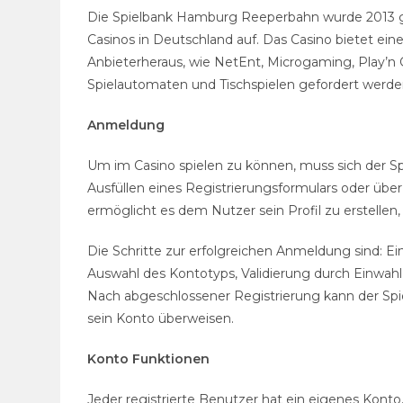
Die Spielbank Hamburg Reeperbahn wurde 2013 ge
Casinos in Deutschland auf. Das Casino bietet e
Anbieterheraus, wie NetEnt, Microgaming, Play’n 
Spielautomaten und Tischspielen gefordert werde
Anmeldung
Um im Casino spielen zu können, muss sich der S
Ausfüllen eines Registrierungsformulars oder über 
ermöglicht es dem Nutzer sein Profil zu erstellen
Die Schritte zur erfolgreichen Anmeldung sind: 
Auswahl des Kontotyps, Validierung durch Einwahl 
Nach abgeschlossener Registrierung kann der Spi
sein Konto überweisen.
Konto Funktionen
Jeder registrierte Benutzer hat ein eigenes Konto,