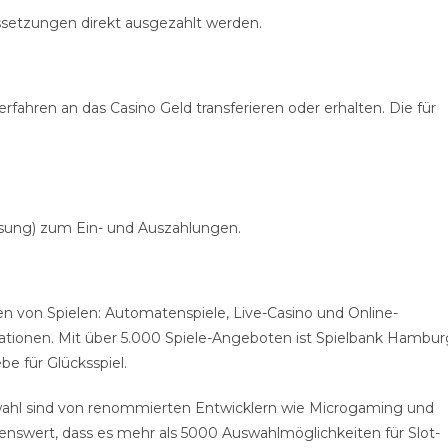
setzungen direkt ausgezahlt werden.
rfahren an das Casino Geld transferieren oder erhalten. Die für
isung) zum Ein- und Auszahlungen.
en von Spielen: Automatenspiele, Live-Casino und Online-
riationen. Mit über 5.000 Spiele-Angeboten ist Spielbank Hambu
be für Glücksspiel.
swahl sind von renommierten Entwicklern wie Microgaming und
nenswert, dass es mehr als 5000 Auswahlmöglichkeiten für Slot-