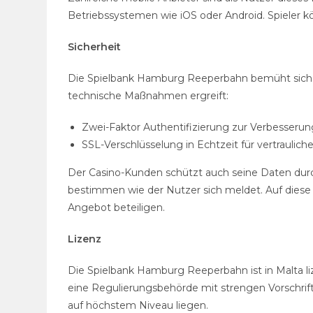
Betriebssystemen wie iOS oder Android. Spieler k
Sicherheit
Die Spielbank Hamburg Reeperbahn bemüht sich um
technische Maßnahmen ergreift:
Zwei-Faktor Authentifizierung zur Verbesserun
SSL-Verschlüsselung in Echtzeit für vertraulich
Der Casino-Kunden schützt auch seine Daten durc
bestimmen wie der Nutzer sich meldet. Auf diese 
Angebot beteiligen.
Lizenz
Die Spielbank Hamburg Reeperbahn ist in Malta li
eine Regulierungsbehörde mit strengen Vorschrifte
auf höchstem Niveau liegen.