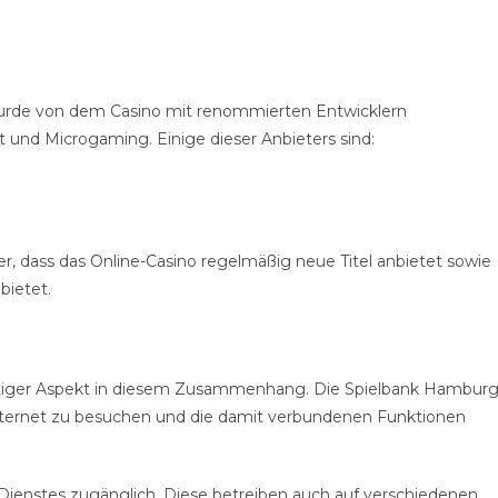
 wurde von dem Casino mit renommierten Entwicklern
 und Microgaming. Einige dieser Anbieters sind:
r, dass das Online-Casino regelmäßig neue Titel anbietet sowie
bietet.
chtiger Aspekt in diesem Zusammenhang. Die Spielbank Hambur
nternet zu besuchen und die damit verbundenen Funktionen
s Dienstes zugänglich. Diese betreiben auch auf verschiedenen