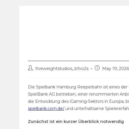
Spielbank Hamburg
Treffpunkt für Spi
Deutschlands
Post
Post
fiveweightstudios_bfvo2s
May 19, 202
author:
published:
Die Spielbank Hamburg Reeperbahn ist eines der 
SpielBank AG betrieben, einer renommierten Anbie
die Entwicklung des iGaming-Sektors in Europa, bi
spielbank.com.de/
und unterhaltsame Spielererfahr
Zunächst ist ein kurzer Überblick notwendig