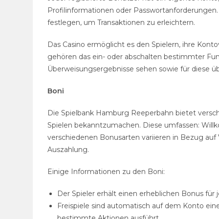
Profilinformationen oder Passwortanforderungen
festlegen, um Transaktionen zu erleichtern.
Das Casino ermöglicht es den Spielern, ihre Kon
gehören das ein- oder abschalten bestimmter Fun
Überweisungsergebnisse sehen sowie für diese üb
Boni
Die Spielbank Hamburg Reeperbahn bietet verschi
Spielen bekanntzumachen. Diese umfassen: Willk
verschiedenen Bonusarten variieren in Bezug auf 
Auszahlung.
Einige Informationen zu den Boni:
Der Spieler erhält einen erheblichen Bonus für
Freispiele sind automatisch auf dem Konto ein
bestimmte Aktionen ausführt.