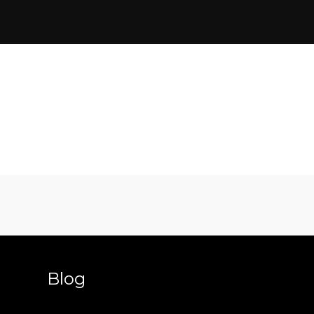
Skip
to
content
Blog