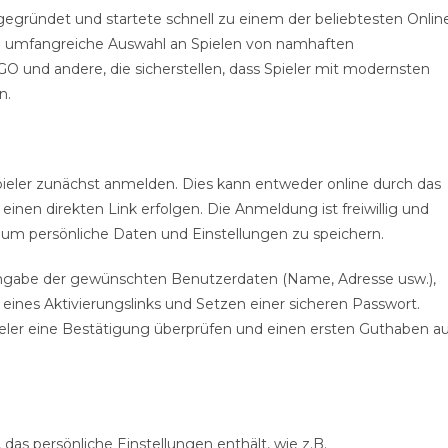
gründet und startete schnell zu einem der beliebtesten Onlin
ine umfangreiche Auswahl an Spielen von namhaften
GO und andere, die sicherstellen, dass Spieler mit modernsten
n.
pieler zunächst anmelden. Dies kann entweder online durch das
einen direkten Link erfolgen. Die Anmeldung ist freiwillig und
, um persönliche Daten und Einstellungen zu speichern.
Eingabe der gewünschten Benutzerdaten (Name, Adresse usw.),
eines Aktivierungslinks und Setzen einer sicheren Passwort.
eler eine Bestätigung überprüfen und einen ersten Guthaben au
 das persönliche Einstellungen enthält, wie z.B.