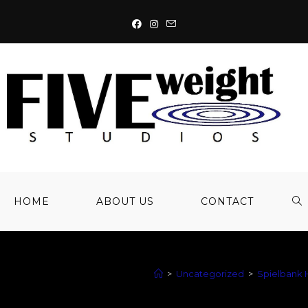
HOME
ABOUT US
CONTACT
>
Uncategorized
>
Spielbank 