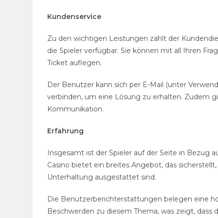
Kundenservice
Zu den wichtigen Leistungen zählt der Kundendiens
die Spieler verfügbar. Sie können mit all Ihren F
Ticket auflegen.
Der Benutzer kann sich per E-Mail (unter Verwe
verbinden, um eine Lösung zu erhalten. Zudem gi
Kommunikation.
Erfahrung
Insgesamt ist der Spieler auf der Seite in Bezu
Casino bietet ein breites Angebot, das sicherstell
Unterhaltung ausgestattet sind.
Die Benutzerberichterstattungen belegen eine ho
Beschwerden zu diesem Thema, was zeigt, dass 