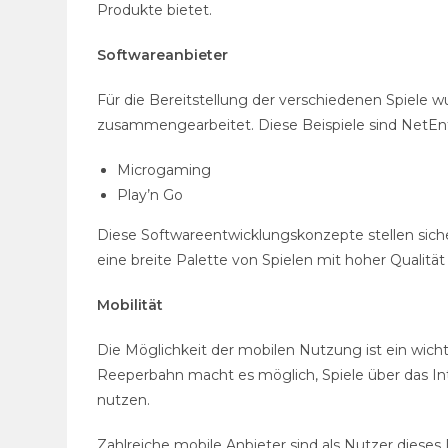
Produkte bietet.
Softwareanbieter
Für die Bereitstellung der verschiedenen Spiele
zusammengearbeitet. Diese Beispiele sind NetEnt
Microgaming
Play’n Go
Diese Softwareentwicklungskonzepte stellen siche
eine breite Palette von Spielen mit hoher Qualität 
Mobilität
Die Möglichkeit der mobilen Nutzung ist ein wi
Reeperbahn macht es möglich, Spiele über das I
nutzen.
Zahlreiche mobile Anbieter sind als Nutzer diese