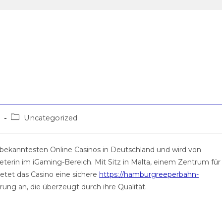
 Reeperbahn – ein
eler aus dem Norden
Post
6
Uncategorized
category:
bekanntesten Online Casinos in Deutschland und wird von
terin im iGaming-Bereich. Mit Sitz in Malta, einem Zentrum für
etet das Casino eine sichere
https://hamburgreeperbahn-
ung an, die überzeugt durch ihre Qualität.