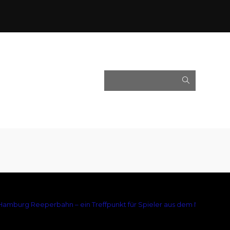
Hamburg Reeperbahn – ein Treffpunkt für Spieler aus dem Norden D