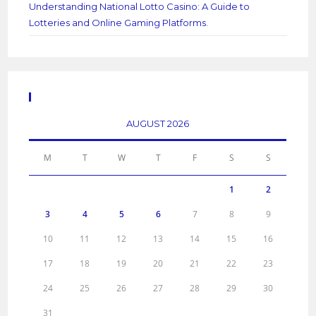
Understanding National Lotto Casino: A Guide to
Lotteries and Online Gaming Platforms.
Calendar
AUGUST 2026
M
T
W
T
F
S
S
1
2
3
4
5
6
7
8
9
10
11
12
13
14
15
16
17
18
19
20
21
22
23
24
25
26
27
28
29
30
31