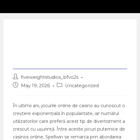
Spielele de Casino Online
Spellwin: Un Joc Popular
în România
Post
fiveweightstudios_bfvo2s
author:
Post
Post
May 19, 2026
Uncategorized
published:
category:
În ultimii ani, jocurile online de casino au cunoscut o
creștere exponențială în popularitate, iar numărul
utilizatorilor care preferă acest tip de divertisment a
crescut cu ușurință. Între aceste jocuri puternice de
casinos online, Spellwin se remarca prin abordarea