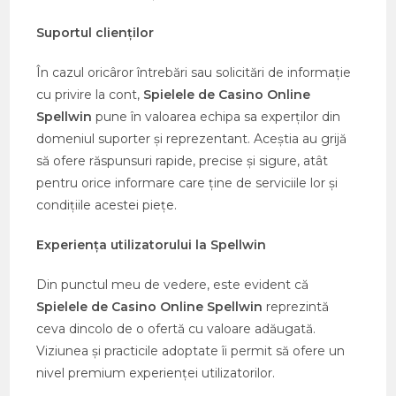
Suportul clienților
În cazul oricâror întrebări sau solicitări de informație
cu privire la cont,
Spielele de Casino Online
Spellwin
pune în valoarea echipa sa experților din
domeniul suporter și reprezentant. Aceștia au grijă
să ofere răspunsuri rapide, precise și sigure, atât
pentru orice informare care ține de serviciile lor și
condițiile acestei piețe.
Experiența utilizatorului la Spellwin
Din punctul meu de vedere, este evident că
Spielele de Casino Online Spellwin
reprezintă
ceva dincolo de o ofertă cu valoare adăugată.
Viziunea și practicile adoptate îi permit să ofere un
nivel premium experienței utilizatorilor.