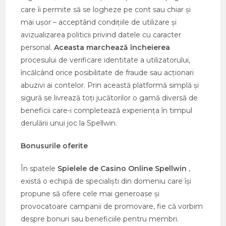
care îi permite să se logheze pe cont sau chiar și
mai ușor – acceptând condițiile de utilizare și
avizualizarea politicii privind datele cu caracter
personal.
Aceasta marchează încheierea
procesului de verificare identitate a utilizatorului,
încălcând orice posibilitate de fraude sau acționari
abuzivi ai contelor. Prin această platformă simplă și
sigură se livrează toți jucătorilor o gamă diversă de
beneficii care-i completează experiența în timpul
derulării unui joc la Spellwin.
Bonusurile oferite
În spatele
Spielele de Casino Online Spellwin
,
există o echipă de specialiști din domeniu care își
propune să ofere cele mai generoase și
provocatoare campanii de promovare, fie că vorbim
despre bonuri sau beneficiile pentru membri.