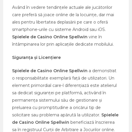
Având în vedere tendințele actuale ale jucătorilor
care preferă să joace online de la locuințe, dar mai
ales pentru libertatea deplasării pe care o oferă
smartphone-urile cu sisteme Android sau iOS.
Spielele de Casino Online Spellwin
vine în
întâmpinarea lor prin aplicațiile dedicate mobilului.
Siguranța și Licențiere
Spielele de Casino Online Spellwin
a demonstrat
o responsabilitate exemplară față de utilizatori. Un
element primordial care-l diferențiază este atelierul
sa dedicat siguranței pe platformă, activând în
permanența sistemului său de gestionare și
preluarea cu promptitudine a oricărui tip de
solicitare sau problema apărută la utilizator.
Spielele
de Casino Online Spellwin
beneficiază înscrierea
sa în registruul Curții de Arbitrare a Jocurilor online.