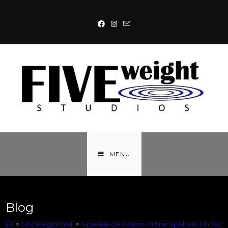
Skip
to
content
MENU
Blog
>
Uncategorized
>
Spielele de Casino Online Spellwin: Un Joc 