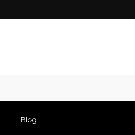
Skip
to
content
Blog