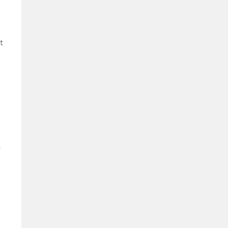
t
e
r