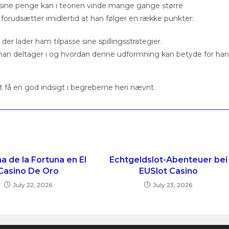
 sine penge kan i teorien vinde mange gange større
udsætter imidlertid at han følger en række punkter:
der lader ham tilpasse sine spillingsstrategier.
l han deltager i og hvordan denne udformning kan betyde for han
 at få en god indsigt i begreberne heri nævnt.
 de la Fortuna en El
Echtgeldslot-Abenteuer bei
Casino De Oro
EUSlot Casino
July 22, 2026
July 23, 2026