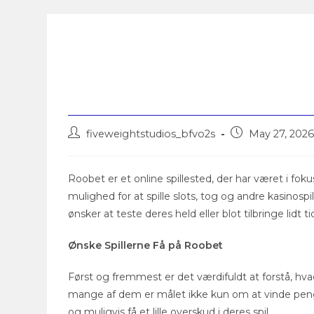
Spil Online på Roob
Fuldpot på Slots o
Post
Post
fiveweightstudios_bfvo2s
May 27, 202
author:
published:
Roobet er et online spillested, der har været i foku
mulighed for at spille slots, tog og andre kasinosp
ønsker at teste deres held eller blot tilbringe lidt t
Ønske Spillerne Få på Roobet
Først og fremmest er det værdifuldt at forstå, hvad
mange af dem er målet ikke kun om at vinde pen
og muligvis få et lille overskud i deres spil.