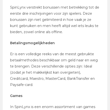
SpinLynx verstrekt bonussen met betrekking tot de
eerste drie inschrijvingen voor zijn spelers. Deze
bonussen zijn niet gelimiteerd in hoe vaak je ze
kunt gebruiken en men heeft altijd wel iets leuks te
bieden, zowel online als offline.
Betalingsmogelijkheden
Er is een volledige reeks van de meest gebruikte
betaalmethodes beschikbaar om geld naar en weg
te brengen. Deze verschillende opties zijn: Ideal
(zodat je het makkelijkst kan overgieten),
Creditcard, Maestro, MasterCard, BankTransfer en
Paysafe-card.
Games
In SpinLynx is een enorm assortiment van games