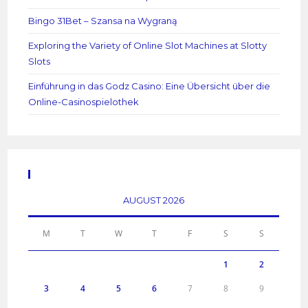
Bingo 31Bet – Szansa na Wygraną
Exploring the Variety of Online Slot Machines at Slotty
Slots
Einführung in das Godz Casino: Eine Übersicht über die
Online-Casinospielothek
Calendar
AUGUST 2026
M
T
W
T
F
S
S
1
2
3
4
5
6
7
8
9