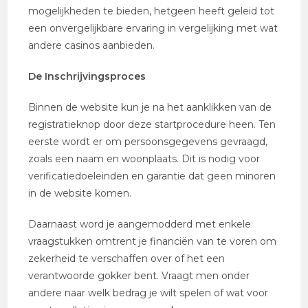
mogelijkheden te bieden, hetgeen heeft geleid tot
een onvergelijkbare ervaring in vergelijking met wat
andere casinos aanbieden.
De Inschrijvingsproces
Binnen de website kun je na het aanklikken van de
registratieknop door deze startprocedure heen. Ten
eerste wordt er om persoonsgegevens gevraagd,
zoals een naam en woonplaats. Dit is nodig voor
verificatiedoeleinden en garantie dat geen minoren
in de website komen.
Daarnaast word je aangemodderd met enkele
vraagstukken omtrent je financiën van te voren om
zekerheid te verschaffen over of het een
verantwoorde gokker bent. Vraagt men onder
andere naar welk bedrag je wilt spelen of wat voor