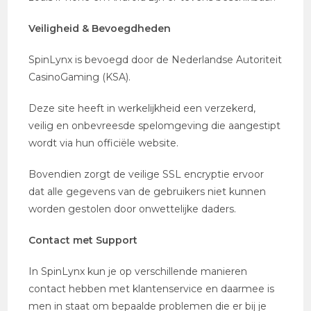
Veiligheid & Bevoegdheden
SpinLynx is bevoegd door de Nederlandse Autoriteit
CasinoGaming (KSA).
Deze site heeft in werkelijkheid een verzekerd,
veilig en onbevreesde spelomgeving die aangestipt
wordt via hun officiële website.
Bovendien zorgt de veilige SSL encryptie ervoor
dat alle gegevens van de gebruikers niet kunnen
worden gestolen door onwettelijke daders.
Contact met Support
In SpinLynx kun je op verschillende manieren
contact hebben met klantenservice en daarmee is
men in staat om bepaalde problemen die er bij je