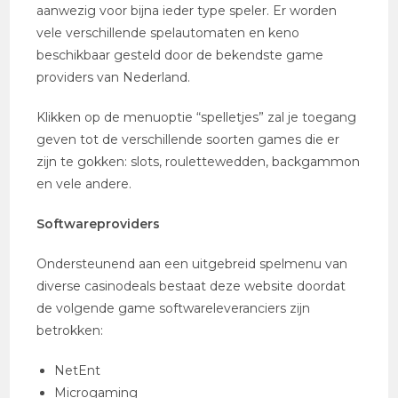
aanwezig voor bijna ieder type speler. Er worden
vele verschillende spelautomaten en keno
beschikbaar gesteld door de bekendste game
providers van Nederland.
Klikken op de menuoptie “spelletjes” zal je toegang
geven tot de verschillende soorten games die er
zijn te gokken: slots, roulettewedden, backgammon
en vele andere.
Softwareproviders
Ondersteunend aan een uitgebreid spelmenu van
diverse casinodeals bestaat deze website doordat
de volgende game softwareleveranciers zijn
betrokken:
NetEnt
Microgaming