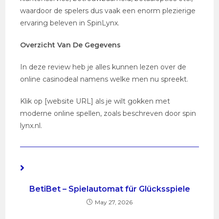
waardoor de spelers dus vaak een enorm plezierige
ervaring beleven in SpinLynx.
Overzicht Van De Gegevens
In deze review heb je alles kunnen lezen over de
online casinodeal namens welke men nu spreekt.
Klik op [website URL] als je wilt gokken met
moderne online spellen, zoals beschreven door spin
lynx.nl.
YOU MIGHT ALSO LIKE
BetiBet – Spielautomat für Glücksspiele
May 27, 2026