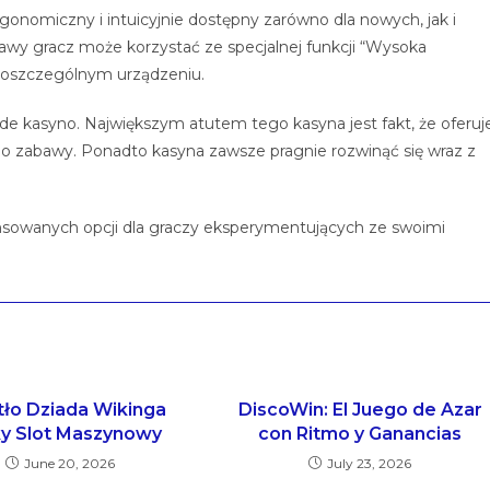
rgonomiczny i intuicyjnie dostępny zarówno dla nowych, jak i
y gracz może korzystać ze specjalnej funkcji “Wysoka
 poszczególnym urządzeniu.
żde kasyno. Największym atutem tego kasyna jest fakt, że oferuj
o zabawy. Ponadto kasyna zawsze pragnie rozwinąć się wraz z
nsowanych opcji dla graczy eksperymentujących ze swoimi
tło Dziada Wikinga
DiscoWin: El Juego de Azar
y Slot Maszynowy
con Ritmo y Ganancias
June 20, 2026
July 23, 2026