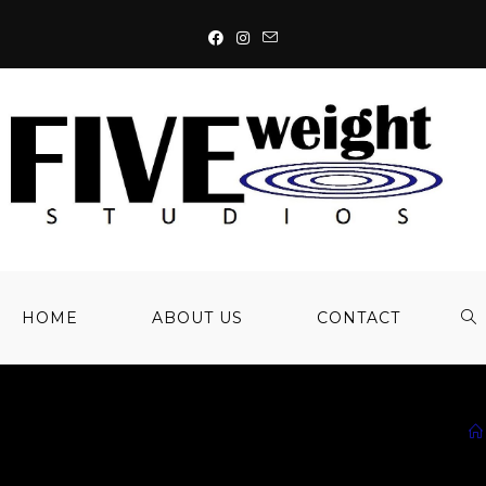
HOME
ABOUT US
CONTACT