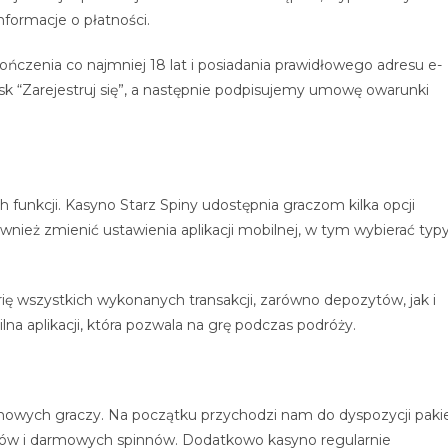
nformacje o płatności.
czenia co najmniej 18 lat i posiadania prawidłowego adresu e-
isk “Zarejestruj się”, a następnie podpisujemy umowę owarunki
 funkcji. Kasyno Starz Spiny udostępnia graczom kilka opcji
ównież zmienić ustawienia aplikacji mobilnej, w tym wybierać typ
ę wszystkich wykonanych transakcji, zarówno depozytów, jak i
a aplikacji, która pozwala na grę podczas podróży.
 nowych graczy. Na początku przychodzi nam do dyspozycji paki
onów i darmowych spinnów. Dodatkowo kasyno regularnie