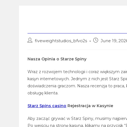
Starz Spiny – Rozr
Post
Post
fiveweightstudios_bfvo2s
June 19, 202
author:
published:
Nasza Opinia o Starze Spiny
Wraz z rozwojem technologii i coraz większym za
kasyn internetowych. Jednym z nich jest Starz Sp
doświadczenia graczom. Nasza recenzja to praca, k
obsługę klienta.
Starz Spins casino
Rejestracja w Kasynie
Aby zacząć grywać w Starz Spiny, musimy najpierw 
Po wejściu na stronę kasyna, klikamy na przycisk “