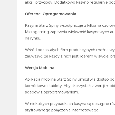
akcji i przygody. Dodatkowo kasyno regularnie doda
Oferenci Oprogramowania
Kasyna Starz Spiny współpracuje z kilkoma czoło
Microgaming zapewnia większość kasynowych auto
na rynku.
Wśród pozostałych firm produkcyjnych można wymi
zauważyć, że każdy z nich jest liderem w swojej br
Wersja Mobilna
Aplikacja mobilna Starz Spiny umożliwia dostęp do
komórkowe i tablety. Aby skorzystać z wersji mobil
sklepów z oprogramowaniem.
W niektórych przypadkach kasyna są dostępne rów
szyfrowanego połączenia internetowego.