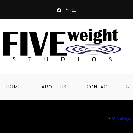
HOME
ABOUT US
CONTACT
>
Uncategor