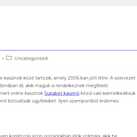
k Várható Kihoztatási
Post
Uncategorized
category:
 kaszinók közé tartozik, amely 2006-ban jött létre. A szervezet
onában áll, akik maguk is rendelkeznek megfelelő
ismert online kaszinók
Supabet kaszinó
közül való kiemelkedésük
król biztosítsák ügyfeleiket. Ilyen szempontból érdemes
ilyen korlátozás azon országokban élők számára, akik be