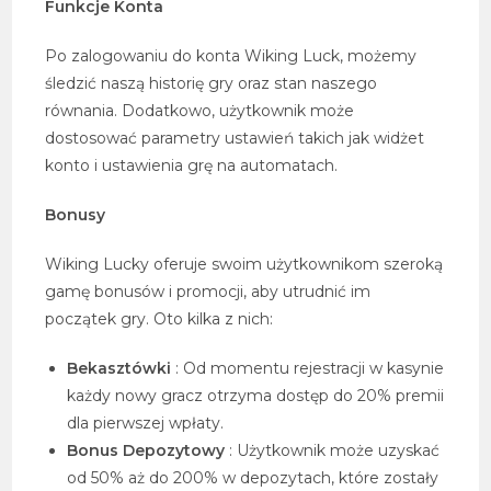
Funkcje Konta
Po zalogowaniu do konta Wiking Luck, możemy
śledzić naszą historię gry oraz stan naszego
równania. Dodatkowo, użytkownik może
dostosować parametry ustawień takich jak widżet
konto i ustawienia grę na automatach.
Bonusy
Wiking Lucky oferuje swoim użytkownikom szeroką
gamę bonusów i promocji, aby utrudnić im
początek gry. Oto kilka z nich:
Bekasztówki
: Od momentu rejestracji w kasynie
każdy nowy gracz otrzyma dostęp do 20% premii
dla pierwszej wpłaty.
Bonus Depozytowy
: Użytkownik może uzyskać
od 50% aż do 200% w depozytach, które zostały