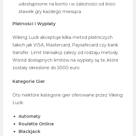
udostępnione na konto i w zależności od ilości
stawek gry każdego miesiąca.
Płatności i Wypłaty
Wiking Luck akceptuje kilka metod płatniczych
takich jak VISA, Mastercard, Paysafecard czy bank
transfer. Limit transakcji zależy od rodzaju metody.
Wśród dostępnych limitów na wypłaty są te, które
zostały określone do 5000 euro.
Kategorie Gier
Oto niektóre kategorie gier oferowane przez Vikiing
Luck:
Automaty
Roulette Online
Blackjack