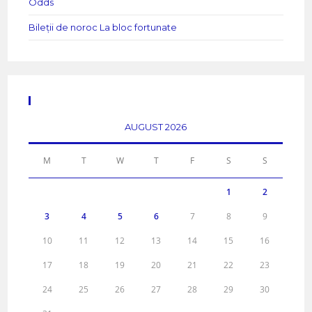
Odds
Bileții de noroc La bloc fortunate
Calendar
AUGUST 2026
M
T
W
T
F
S
S
1
2
3
4
5
6
7
8
9
10
11
12
13
14
15
16
17
18
19
20
21
22
23
24
25
26
27
28
29
30