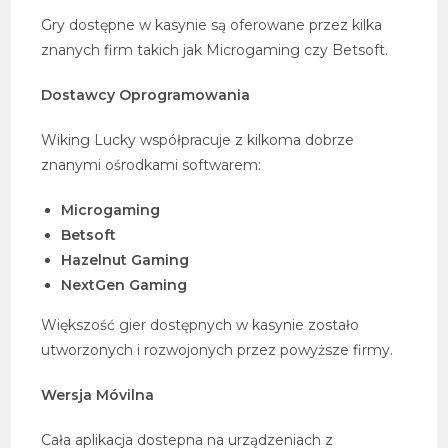
Gry dostępne w kasynie są oferowane przez kilka
znanych firm takich jak Microgaming czy Betsoft.
Dostawcy Oprogramowania
Wiking Lucky współpracuje z kilkoma dobrze
znanymi ośrodkami softwarem:
Microgaming
Betsoft
Hazelnut Gaming
NextGen Gaming
Większość gier dostępnych w kasynie zostało
utworzonych i rozwojonych przez powyższe firmy.
Wersja Móvilna
Cała aplikacja dostepna na urządzeniach z