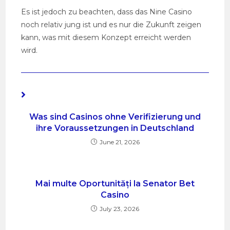
Es ist jedoch zu beachten, dass das Nine Casino
noch relativ jung ist und es nur die Zukunft zeigen
kann, was mit diesem Konzept erreicht werden
wird.
YOU MIGHT ALSO LIKE
Was sind Casinos ohne Verifizierung und
ihre Voraussetzungen in Deutschland
June 21, 2026
Mai multe Oportunități la Senator Bet
Casino
July 23, 2026