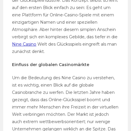
der Glücksspielindustrie. Das Konzept selbst scheint
auf den ersten Blick einfach zu sein: Es geht um
eine Plattform für Online-Casino-Spiele mit einem
einzigartigen Namen und einer speziellen
Atmosphäre. Aber hinter diesem simplen Anschein
verbirgt sich ein komplexes Gebilde, das tiefer in die
Nine Casino
Welt des Glücksspiels eingreift als man
zunächst denkt.
Einfluss der globalen Casinomärkte
Um die Bedeutung des Nine Casino zu verstehen,
ist es wichtig, einen Blick auf die globale
Casinobranche zu werfen. Die letzten Jahre haben
gezeigt, dass das Online-Glücksspiel boomt und
immer mehr Menschen ihre Freizeit in der virtuellen
Welt verbringen möchten. Der Markt ist jedoch
auch extrem wettbewerbsorientiert; nur wenige
Unternehmen gelangen wirklich an die Spitze. Das