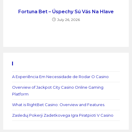
Fortuna Bet – Úspechy Sú Vás Na Hlave
July 26, 2026
Recent Posts
A Experiência Em Necessidade de Rodar O Casino
Overview of Jackpot City Casino Online Gaming
Platform
What is RightBet Casino: Overview and Features.
Zasleduj Pokerji Zadetkovega Igra Piratpioti V Casino