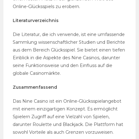
Online-Glücksspiels zu erobern.
Literaturverzeichnis
Die Literatur, die ich verwende, ist eine umfassende
Sammlung wissenschaftlicher Studien und Berichte
aus dem Bereich Glücksspiel. Sie bietet einen tiefen
Einblick in die Aspekte des Nine Casinos, darunter
seine Funktionsweise und den Einfluss auf die
globale Casinomärkte.
Zusammenfassend
Das Nine Casino ist ein Online-Glücksspielangebot
mit einem einzigartigen Konzept. Es ermöglicht
Spielern Zugriff auf eine Vielzahl von Spielen,
darunter Roulette und Blackjack. Die Plattform hat
sowohl Vorteile als auch Grenzen vorzuweisen.