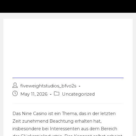
Über das Nine Casino: Ein
Überblick über die
Casino-Bestrebungen des
Unternehmens
Post
fiveweightstudios_bfvo2s
author:
Post
Post
May 11, 2026
Uncategorized
published:
category:
Das Nine Casino ist ein Thema, das in der letzten
Zeit zunehmend Beachtung erhalten hat,
insbesondere bei Interessenten aus dem Bereich