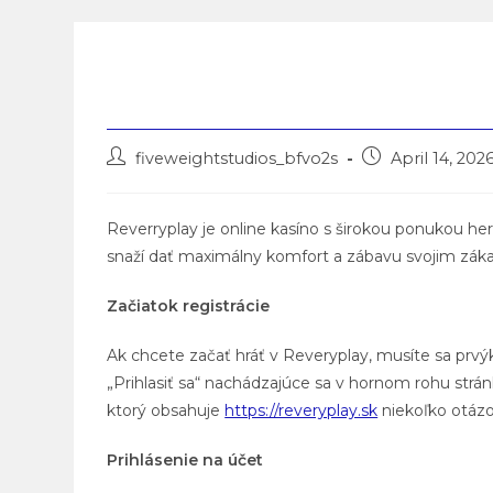
Všetky Svetuťačky 
Post
Post
fiveweightstudios_bfvo2s
April 14, 202
author:
published:
Reverryplay je online kasíno s širokou ponukou her
snaží dať maximálny komfort a zábavu svojim záka
Začiatok registrácie
Ak chcete začať hráť v Reveryplay, musíte sa prvýkrá
„Prihlasiť sa“ nachádzajúce sa v hornom rohu strá
ktorý obsahuje
https://reveryplay.sk
niekoľko otázo
Prihlásenie na účet