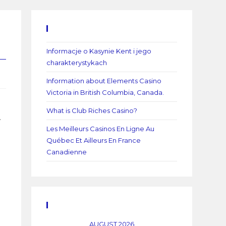
Recent Posts
Informacje o Kasynie Kent i jego
charakterystykach
Information about Elements Casino
Victoria in British Columbia, Canada.
What is Club Riches Casino?
.
Les Meilleurs Casinos En Ligne Au
Québec Et Ailleurs En France
Canadienne
Calendar
AUGUST 2026