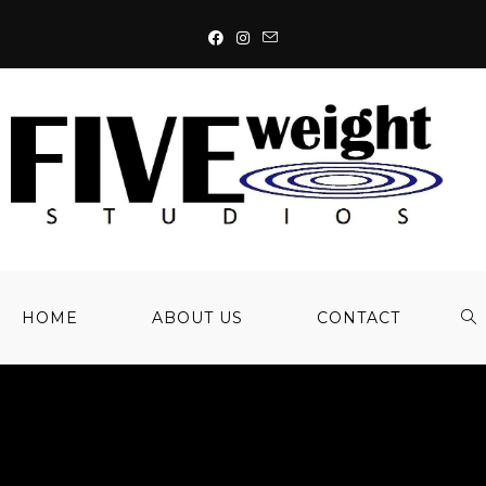
HOME
ABOUT US
CONTACT