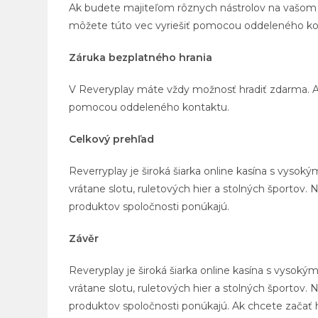
Ak budete majiteľom rôznych nástrolov na vašom t
môžete túto vec vyriešiť pomocou oddeleného ko
Záruka bezplatného hrania
V Reveryplay máte vždy možnosť hradiť zdarma. Ak
pomocou oddeleného kontaktu.
Celkový prehľad
Reverryplay je široká šiarka online kasína s vyso
vrátane slotu, ruletových hier a stolných športov.
produktov spoločnosti ponúkajú.
Závěr
Reveryplay je široká šiarka online kasína s vysok
vrátane slotu, ruletových hier a stolných športov.
produktov spoločnosti ponúkajú. Ak chcete začať