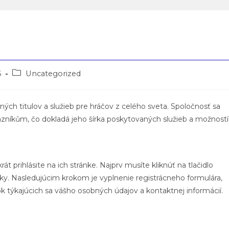
v Reveryplay
Post
6
Uncategorized
category:
ných titulov a služieb pre hráčov z celého sveta. Spoločnosť sa
zníkům, čo dokladá jeho šírka poskytovaných služieb a možností
t prihlásite na ich stránke. Najprv musíte kliknúť na tlačidlo
nky. Nasledujúcim krokom je vyplnenie registrácneho formulára,
k týkajúcich sa vášho osobných údajov a kontaktnej informácií.