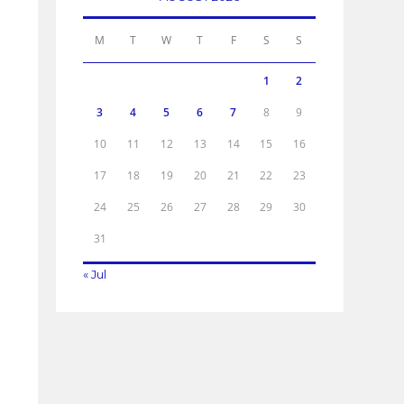
M
T
W
T
F
S
S
1
2
3
4
5
6
7
8
9
10
11
12
13
14
15
16
17
18
19
20
21
22
23
24
25
26
27
28
29
30
31
o
« Jul