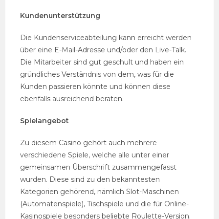
Kundenunterstützung
Die Kundenserviceabteilung kann erreicht werden
über eine E-Mail-Adresse und/oder den Live-Talk.
Die Mitarbeiter sind gut geschult und haben ein
gründliches Verständnis von dem, was für die
Kunden passieren könnte und können diese
ebenfalls ausreichend beraten.
Spielangebot
Zu diesem Casino gehört auch mehrere
verschiedene Spiele, welche alle unter einer
gemeinsamen Überschrift zusammengefasst
wurden. Diese sind zu den bekanntesten
Kategorien gehörend, nämlich Slot-Maschinen
(Automatenspiele), Tischspiele und die für Online-
Kasinospiele besonders beliebte Roulette-Version.