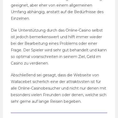
geeignet, aber eher von einem allgemeinen
Umfang abhängig, anstatt auf die Bedürfnisse des
Einzelnen.
Die Unterstützung durch das Online-Casino selbst
ist jedoch bemerkenswert und hilft immer wieder
bei der Bearbeitung eines Problems oder einer
Frage. Der Spieler wird sehr gut behandelt und kann
so optimal voranschreiten in seinem Ziel, Geld im
Casino zu verdienen.
Abschließend sei gesagt, dass die Webseite von
Wallacebet sicherlich eine der attraktivsten ist für
alle Online-Casinobesucher und nicht nur denen mit
besonders vielen Freunden oder denen, welche sich
sehr gerne auf lange Reisen begeben.