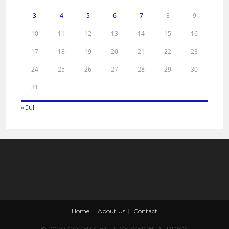
3
4
5
6
7
8
9
10
11
12
13
14
15
16
17
18
19
20
21
22
23
24
25
26
27
28
29
30
31
« Jul
Home
About Us
Contact
© 2020 COPYRIGHT - FIVE WEIGHT STUDIOS