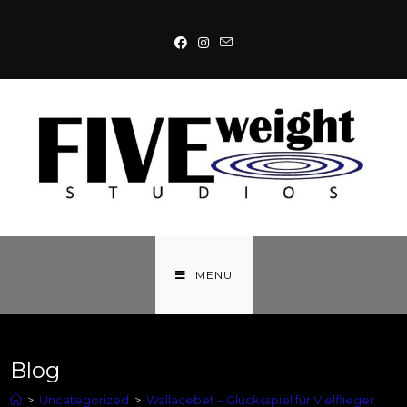
Skip
to
content
MENU
Blog
>
Uncategorized
>
Wallacebet – Glücksspiel für Vielflieger