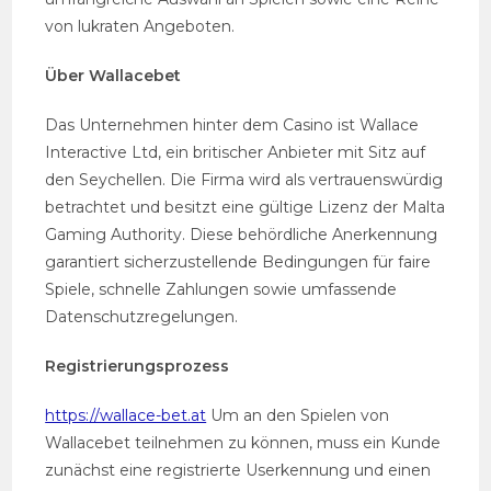
von lukraten Angeboten.
Über Wallacebet
Das Unternehmen hinter dem Casino ist Wallace
Interactive Ltd, ein britischer Anbieter mit Sitz auf
den Seychellen. Die Firma wird als vertrauenswürdig
betrachtet und besitzt eine gültige Lizenz der Malta
Gaming Authority. Diese behördliche Anerkennung
garantiert sicherzustellende Bedingungen für faire
Spiele, schnelle Zahlungen sowie umfassende
Datenschutzregelungen.
Registrierungsprozess
https://wallace-bet.at
Um an den Spielen von
Wallacebet teilnehmen zu können, muss ein Kunde
zunächst eine registrierte Userkennung und einen