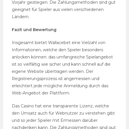
Vorjahr gestiegen. Die Zahlungsmethoden sind gut
geeignet für Spieler aus vielen verschiedenen
Ländern.
Fazit und Bewertung
Insgesamt bietet Wallacebet eine Vielzahl von
Informationen, welche den Spieler besonders
anlocken können: das umfangreiche Spielangebot
ist so vielfältig wie sicher und kann schnell auf die
eigene Website übertragen werden. Der
Registrierungsprozess ist angemessen und
erleichtert jede mögliche Anmeldung durch das
Web-Angebot der Plattform.
Das Casino hat eine transparente Lizenz, welche
den Umsatz auch für Webnutzer zu verstehen gibt
und so jeder Spieler mit Ermessen darüber
nachdenken kann. Die Zahlungsmethoden sind gut