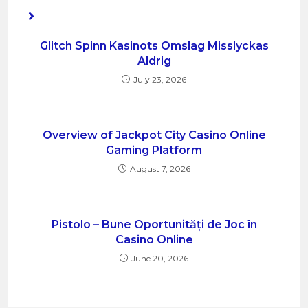
YOU MIGHT ALSO LIKE
Glitch Spinn Kasinots Omslag Misslyckas
Aldrig
July 23, 2026
Overview of Jackpot City Casino Online
Gaming Platform
August 7, 2026
Pistolo – Bune Oportunități de Joc în
Casino Online
June 20, 2026