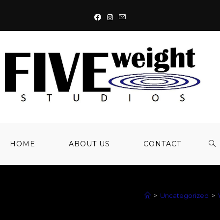
HOME
ABOUT US
CONTACT
>
Uncategorized
>