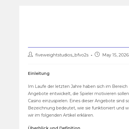
Was sind 70 Freisp
Online Casinos?
Post
Post
fiveweightstudios_bfvo2s
May 15, 2026
author:
published:
Einleitung
Im Laufe der letzten Jahre haben sich im Bereich
Angebote entwickelt, die Spieler motivieren soll
Casino einzuspielen. Eines dieser Angebote sind 
Bezeichnung bedeutet, wie sie funktioniert und w
wir im folgenden Artikel erklären.
Überblick und Definition