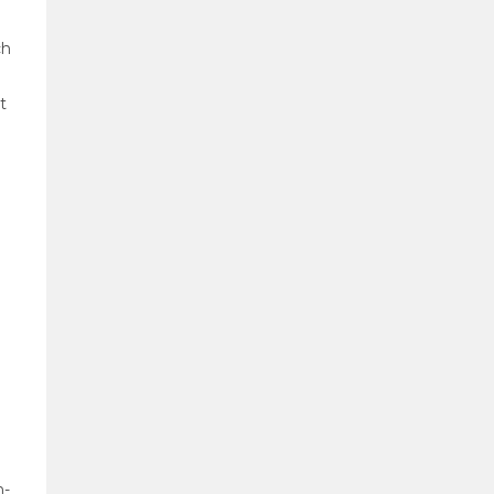
ch
t
h-