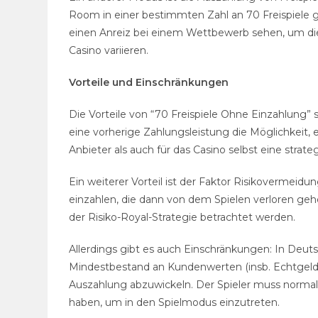
Room in einer bestimmten Zahl an 70 Freispiele g
einen Anreiz bei einem Wettbewerb sehen, um di
Casino variieren.
Vorteile und Einschränkungen
Die Vorteile von “70 Freispiele Ohne Einzahlung” 
eine vorherige Zahlungsleistung die Möglichkeit, 
Anbieter als auch für das Casino selbst eine str
Ein weiterer Vorteil ist der Faktor Risikovermeid
einzahlen, die dann von dem Spielen verloren geh
der Risiko-Royal-Strategie betrachtet werden.
Allerdings gibt es auch Einschränkungen: In Deut
Mindestbestand an Kundenwerten (insb. Echtgeld) 
Auszahlung abzuwickeln. Der Spieler muss normal
haben, um in den Spielmodus einzutreten.