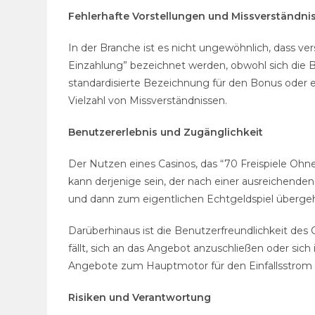
Fehlerhafte Vorstellungen und Missverständni
In der Branche ist es nicht ungewöhnlich, dass ve
Einzahlung” bezeichnet werden, obwohl sich die 
standardisierte Bezeichnung für den Bonus oder ein
Vielzahl von Missverständnissen.
Benutzererlebnis und Zugänglichkeit
Der Nutzen eines Casinos, das “70 Freispiele Ohne 
kann derjenige sein, der nach einer ausreichende
und dann zum eigentlichen Echtgeldspiel übergeh
Darüberhinaus ist die Benutzerfreundlichkeit des O
fällt, sich an das Angebot anzuschließen oder sic
Angebote zum Hauptmotor für den Einfallsstrom 
Risiken und Verantwortung