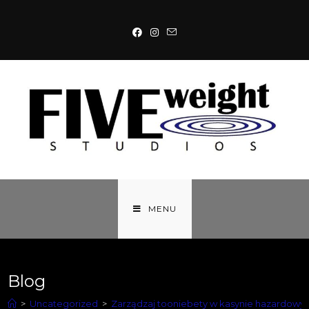
Skip
to
content
MENU
Blog
>
Uncategorized
>
Zarządzaj tooniebety w kasynie hazardow