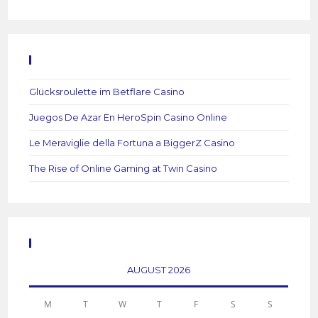
Recent Posts
Glücksroulette im Betflare Casino
Juegos De Azar En HeroSpin Casino Online
Le Meraviglie della Fortuna a BiggerZ Casino
The Rise of Online Gaming at Twin Casino
Calendar
AUGUST 2026
M
T
W
T
F
S
S