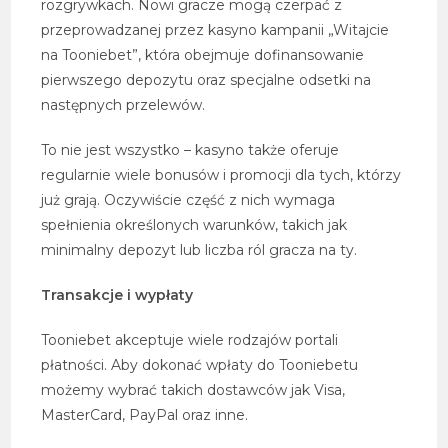
rozgrywkach. Nowi gracze mogą czerpać z
przeprowadzanej przez kasyno kampanii „Witajcie
na Tooniebet”, która obejmuje dofinansowanie
pierwszego depozytu oraz specjalne odsetki na
następnych przelewów.
To nie jest wszystko – kasyno także oferuje
regularnie wiele bonusów i promocji dla tych, którzy
już grają. Oczywiście część z nich wymaga
spełnienia określonych warunków, takich jak
minimalny depozyt lub liczba ról gracza na ty.
Transakcje i wypłaty
Tooniebet akceptuje wiele rodzajów portali
płatności. Aby dokonać wpłaty do Tooniebetu
możemy wybrać takich dostawców jak Visa,
MasterCard, PayPal oraz inne.