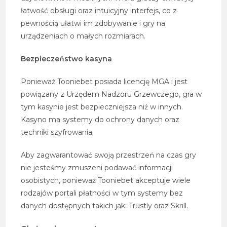
łatwość obsługi oraz intuicyjny interfejs, co z
pewnością ułatwi im zdobywanie i gry na
urządzeniach o małych rozmiarach.
Bezpieczeństwo kasyna
Ponieważ Tooniebet posiada licencję MGA i jest
powiązany z Urzędem Nadzoru Grzewczego, gra w
tym kasynie jest bezpieczniejsza niż w innych.
Kasyno ma systemy do ochrony danych oraz
techniki szyfrowania.
Aby zagwarantować swoją przestrzeń na czas gry
nie jesteśmy zmuszeni podawać informacji
osobistych, ponieważ Tooniebet akceptuje wiele
rodzajów portali płatności w tym systemy bez
danych dostępnych takich jak: Trustly oraz Skrill.