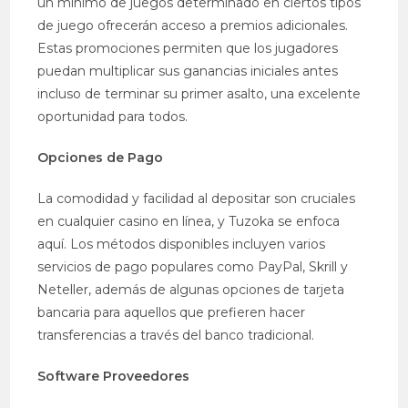
un mínimo de juegos determinado en ciertos tipos
de juego ofrecerán acceso a premios adicionales.
Estas promociones permiten que los jugadores
puedan multiplicar sus ganancias iniciales antes
incluso de terminar su primer asalto, una excelente
oportunidad para todos.
Opciones de Pago
La comodidad y facilidad al depositar son cruciales
en cualquier casino en línea, y Tuzoka se enfoca
aquí. Los métodos disponibles incluyen varios
servicios de pago populares como PayPal, Skrill y
Neteller, además de algunas opciones de tarjeta
bancaria para aquellos que prefieren hacer
transferencias a través del banco tradicional.
Software Proveedores