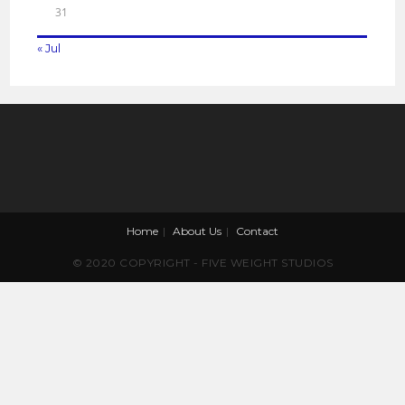
31
« Jul
Home
About Us
Contact
© 2020 COPYRIGHT - FIVE WEIGHT STUDIOS