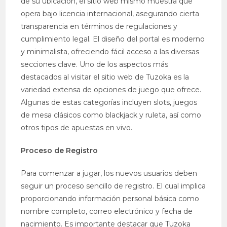
de su ubicación, el sitio web mismo muestra que
opera bajo licencia internacional, asegurando cierta
transparencia en términos de regulaciones y
cumplimiento legal. El diseño del portal es moderno
y minimalista, ofreciendo fácil acceso a las diversas
secciones clave. Uno de los aspectos más
destacados al visitar el sitio web de Tuzoka es la
variedad extensa de opciones de juego que ofrece.
Algunas de estas categorías incluyen slots, juegos
de mesa clásicos como blackjack y ruleta, así como
otros tipos de apuestas en vivo.
Proceso de Registro
Para comenzar a jugar, los nuevos usuarios deben
seguir un proceso sencillo de registro. El cual implica
proporcionando información personal básica como
nombre completo, correo electrónico y fecha de
nacimiento. Es importante destacar que Tuzoka