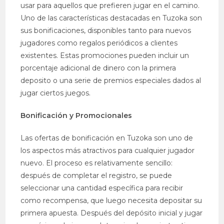
usar para aquellos que prefieren jugar en el camino.
Uno de las características destacadas en Tuzoka son
sus bonificaciones, disponibles tanto para nuevos
jugadores como regalos periódicos a clientes
existentes. Estas promociones pueden incluir un
porcentaje adicional de dinero con la primera
deposito o una serie de premios especiales dados al
jugar ciertos juegos.
Bonificación y Promocionales
Las ofertas de bonificación en Tuzoka son uno de
los aspectos más atractivos para cualquier jugador
nuevo. El proceso es relativamente sencillo:
después de completar el registro, se puede
seleccionar una cantidad específica para recibir
como recompensa, que luego necesita depositar su
primera apuesta. Después del depósito inicial y jugar