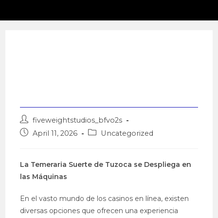
La Temeraria Suerte de
Tuzoca se Despliega en
las Máquinas.
Post
fiveweightstudios_bfvo2s
author:
Post
Post
April 11, 2026
Uncategorized
published:
category:
La Temeraria Suerte de Tuzoca se Despliega en
las Máquinas
En el vasto mundo de los casinos en línea, existen
diversas opciones que ofrecen una experiencia